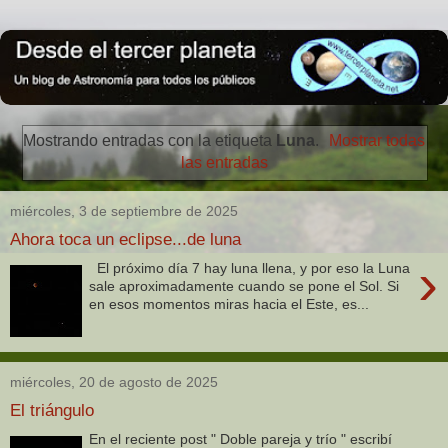
Mostrando entradas con la etiqueta
Luna
.
Mostrar todas
las entradas
miércoles, 3 de septiembre de 2025
Ahora toca un eclipse...de luna
›
El próximo día 7 hay luna llena, y por eso la Luna
sale aproximadamente cuando se pone el Sol. Si
en esos momentos miras hacia el Este, es...
miércoles, 20 de agosto de 2025
El triángulo
En el reciente post " Doble pareja y trío " escribí