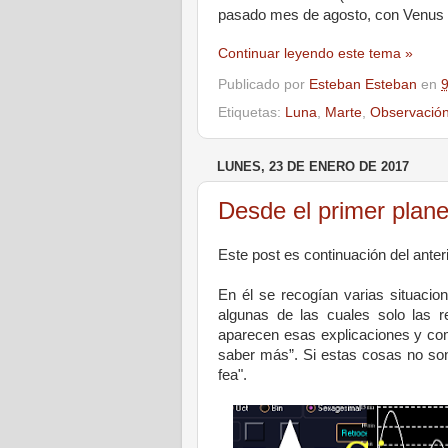
pasado mes de agosto, con Venus y
Continuar leyendo este tema »
Publicado por
Esteban Esteban
en
9
Etiquetas:
Luna
,
Marte
,
Observació
LUNES, 23 DE ENERO DE 2017
Desde el primer plane
Este post es continuación del anter
En él se recogían varias situacio
algunas de las cuales solo las r
aparecen esas explicaciones y como
saber más”. Si estas cosas no son
fea".