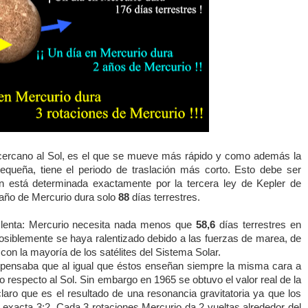
 cercano al Sol, es el que se mueve más rápido y como además la
equeña, tiene el periodo de traslación más corto. Esto debe ser
n está determinada exactamente por la tercera ley de Kepler de
l año de Mercurio dura solo
88
días terrestres.
y lenta: Mercurio necesita nada menos que
58,6
días terrestres en
posiblemente se haya ralentizado debido a las fuerzas de marea, de
on la mayoría de los satélites del Sistema Solar.
pensaba que al igual que éstos enseñan siempre la misma cara a
 respecto al Sol. Sin embargo en 1965 se obtuvo el valor real de la
laro que es el resultado de una resonancia gravitatoria ya que los
 exacta 3:2. Cada 3 rotaciones Mercurio da 2 vueltas alrededor del