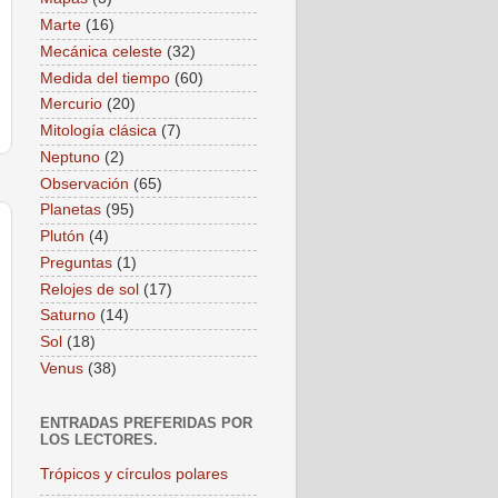
Marte
(16)
Mecánica celeste
(32)
Medida del tiempo
(60)
Mercurio
(20)
Mitología clásica
(7)
Neptuno
(2)
Observación
(65)
Planetas
(95)
Plutón
(4)
Preguntas
(1)
Relojes de sol
(17)
Saturno
(14)
Sol
(18)
Venus
(38)
ENTRADAS PREFERIDAS POR
LOS LECTORES.
Trópicos y círculos polares