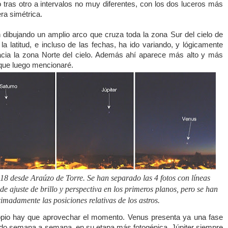
 tras otro a intervalos no muy diferentes, con los dos luceros más
ra simétrica.
 dibujando un amplio arco que cruza toda la zona Sur del cielo de
 latitud, e incluso de las fechas, ha ido variando, y lógicamente
acia la zona Norte del cielo. Además ahí aparece más alto y más
 que luego mencionaré.
8 desde Araúzo de Torre. Se han separado las 4 fotos con líneas
de ajuste de brillo y perspectiva en los primeros planos, pero se han
madamente las posiciones relativas de los astros.
pio hay que aprovechar el momento. Venus presenta ya una fase
do semana a semana, en su etapa más fotogénica. Júpiter siempre