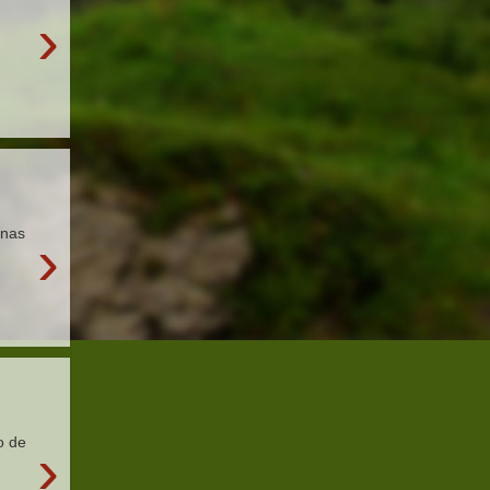
›
unas
›
o de
›