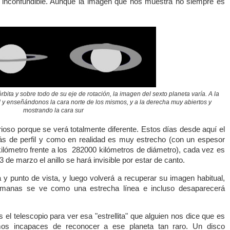
o inconfundible. Aunque la imagen que nos muestra no siempre es
rbita y sobre todo de su eje de rotación, la imagen del sexto planeta varía. A la
fil y enseñándonos la cara norte de los mismos, y a la derecha muy abiertos y
mostrando la cara sur
oso porque se verá totalmente diferente. Estos días desde aquí el
ás de perfil y como en realidad es muy estrecho (con un espesor
ilómetro frente a los 282000 kilómetros de diámetro), cada vez es
3 de marzo el anillo se hará invisible por estar de canto.
y punto de vista, y luego volverá a recuperar su imagen habitual,
emanas se ve como una estrecha línea e incluso desaparecerá
el telescopio para ver esa "estrellita" que alguien nos dice que es
emos incapaces de reconocer a ese planeta tan raro. Un disco