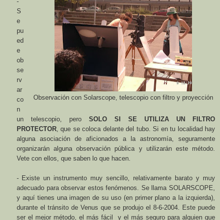
-
S
e
pu
ed
e
ob
se
rv
ar
Observación con Solarscope, telescopio con filtro y proyección
co
n
un telescopio, pero
SOLO SI SE UTILIZA UN FILTRO
PROTECTOR
, que se coloca delante del tubo. Si en tu localidad hay
alguna asociación de aficionados a la astronomía, seguramente
organizarán alguna observación pública y utilizarán este método.
Vete con ellos, que saben lo que hacen.
-
Existe un instrumento muy sencillo, relativamente barato y muy
adecuado para observar estos fenómenos. Se llama SOLARSCOPE,
y aquí tienes una imagen de su uso (en primer plano a la izquierda),
durante el tránsito de Venus que se produjo el 8-6-2004. Este puede
ser el mejor método, el más fácil y el más seguro para alguien que