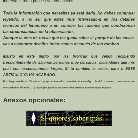
interesa el tema puedes ver los anexos.
Toda la información que necesitas ya está dada. No debes continuar
leyendo, a no ser que estés muy interesado-a en los detalles
técnicos del fenómeno o en conocer las razones que condicionan
las circunstancias de la observación.
Aunque si eres de los-as que les gusta saber el porqué de las cosas,
vas a encontrar detalles interesantes después de los rombos.
Insisto en este punto, por las broncas que vengo recibiendo
frecuentemente de algunas personas muy cercanas, diciéndome que mis
post son excesivamente largos. Si tú también lo crees, para ti ESTE
ARTÍCULO YA HA ACABADO.
Pero luego me dicen: “Es que si hay algo más escrito, la curiosidad me obliga a leerlo”. Lo siento, pero eso es una
contradicción. No seáis ..., y dejad que aquellas a quienes sí les interesa, puedan seguir leyendo.
Anexos opcionales: