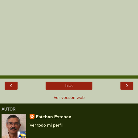
‹
›
Inicio
Ver versión web
AUTOR
Esteban Esteban
Ver todo mi perfil