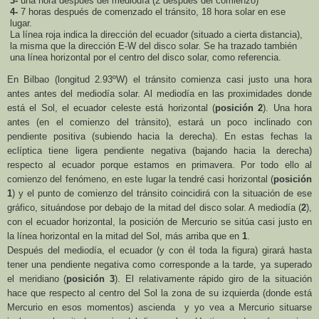
3-
una hora después del mediodía (2 después del comienzo)
4-
7 horas después de comenzado el tránsito, 18 hora solar en ese
lugar.
La línea roja indica la dirección del ecuador (situado a cierta distancia),
la misma que la dirección E-W del disco solar. Se ha trazado también
una línea horizontal por el centro del disco solar, como referencia.
En Bilbao (longitud 2.93ºW) el tránsito comienza casi justo una hora
antes antes del mediodía solar. Al mediodía en las proximidades donde
está el Sol, el ecuador celeste está horizontal (
posición 2
). Una hora
antes (en el comienzo del trànsito), estará un poco inclinado con
pendiente positiva (subiendo hacia la derecha). En estas fechas la
eclíptica tiene ligera pendiente negativa (bajando hacia la derecha)
respecto al ecuador porque estamos en primavera. Por todo ello al
comienzo del fenómeno, en este lugar la tendré casi horizontal (
posición
1
) y el punto de comienzo del tránsito coincidirá con la situación de ese
gráfico, situándose por debajo de la mitad del disco solar. A mediodía (
2
),
con el ecuador horizontal, la posición de Mercurio se sitúa casi justo en
la línea horizontal en la mitad del Sol, más arriba que en
1
.
Después del mediodía, el ecuador (y con él toda la figura) girará hasta
tener una pendiente negativa como corresponde a la tarde, ya superado
el meridiano (
posición 3
). El relativamente rápido giro de la situación
hace que respecto al centro del Sol la zona de su izquierda (donde está
Mercurio en esos momentos) ascienda y yo vea a Mercurio
situarse