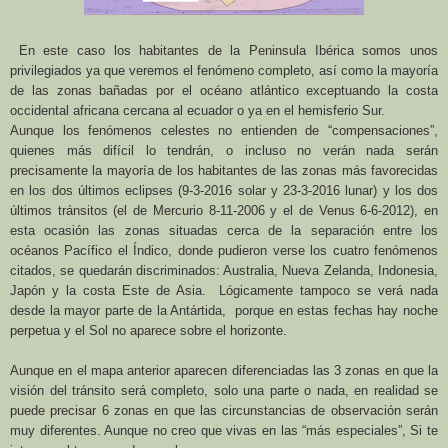
En este caso los habitantes de
la Peninsula Ibérica
somos unos
privilegiados ya que veremos el fenómeno completo, así como la mayoría
de las zonas bañadas por el océano atlántico exceptuando la costa
occidental africana cercana al ecuador o ya en el hemisferio Sur.
Aunque los fenómenos celestes no entienden de “compensaciones”,
quienes más difícil lo tendrán, o incluso no verán nada serán
precisamente la mayoría de los habitantes de las zonas más favorecidas
en los dos últimos eclipses (9-3-2016 solar y 23-3-2016 lunar) y los dos
últimos tránsitos (el de Mercurio 8-11-2006 y el de Venus 6-6-2012), en
esta ocasión las zonas situadas cerca de la separación entre los
océanos Pacífico el Índico, donde pudieron verse los cuatro fenómenos
citados, se quedarán discriminados: Australia, Nueva Zelanda, Indonesia,
Japón y la costa Este de Asia. Lógicamente tampoco se verá nada
desde la mayor parte de
la Antártida
, porque en estas fechas hay noche
perpetua y el Sol no aparece sobre el horizonte.
Aunque en el mapa anterior aparecen diferenciadas las 3 zonas en que la
visión del tránsito será completo, solo una parte o nada, en realidad se
puede precisar 6 zonas en que las circunstancias de observación serán
muy diferentes. Aunque no creo que vivas en las “más especiales”, Si te