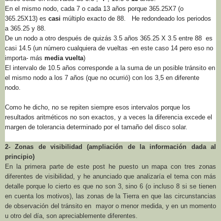
En el mismo nodo, cada 7 o cada 13 años porque 365.25X7 (o
365.25X13) es
casi
múltiplo exacto de 88. He redondeado los periodos
a 365.25 y 88.
De un nodo a otro después de quizás 3.5 años 365.25 X 3.5 entre 88 es
casi 14.5 (un número cualquiera de vueltas -en este caso 14 pero eso no
importa- más
media vuelta
)
El intervalo de 10.5 años corresponde a la suma de un posible tránsito en
el mismo nodo a los 7 años (que no ocurrió) con los 3,5 en diferente
nodo.
Como he dicho, no se repiten siempre esos intervalos porque los
resultados aritméticos no son exactos, y a veces la diferencia excede el
margen de tolerancia determinado por el tamaño del disco solar.
2- Zonas de visibilidad (ampliación de la información dada al
principio)
En la primera parte de este post he puesto un mapa con tres zonas
diferentes de visibilidad, y he anunciado que analizaría el tema con más
detalle porque lo cierto es que no son 3, sino 6 (o incluso 8 si se tienen
en cuenta los motivos), las zonas de
la Tierra
en que las circunstancias
de observación del tránsito en mayor o menor medida, y en un momento
u otro del día, son apreciablemente diferentes.