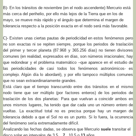
B)- En los tránsitos de noviembre (en el nodo ascendente) Mercurio está
más cerca del perihelio, por ello más lejos de la Tierra que en los de
mayo, se mueve más rápido y el ángulo que determina el margen de
tolerancia respecto a la posición exacta en el nodo será más favorable.
C)- Existen unas ciertas pautas de periodicidad en estos fenómenos pero
no son exactas ni se repiten siempre, porque los periodos de traslación
del primer y tercer planeta (87.968 y 365.256 días) no tienen divisores
comunes (en realidad, expresados en días, son números irracionales; hay
que redondear y el problema matemático –que aparece en el estudio de
las periodicidades de casi todos los fenómenos astronómicos- es
complejo. Algún día lo abordaré), y por ello tampoco múltiplos comunes
que no sean extraordinariamente grandes.
Está claro que el tiempo transcurrido entre dos tránsitos en el mismo
nodo tiene que ser múltiplo (por factores enteros) de los periodos de
traslación de los dos planetas: Para que vuelvan a coincidir ambos en
unos mismos lugares, ha tenido que dar cada uno un número entero de
vueltas. La exactitud total no es precisa porque hay un margen de
tolerancia debido a que el Sol no es un punto. Si lo fuera, la ocurrencia
del fenómeno sería extremadamente difícil.
Analizando las fechas dadas, se observa que Mercurio
suele
transitar el
disco solar en intervalos de 3.5 ,
7
, 10.5 o
13
años.