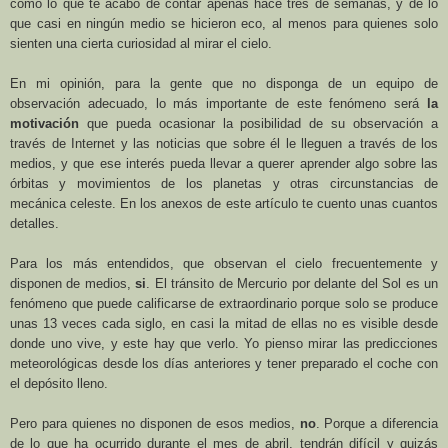
como lo que te acabo de contar apenas hace tres de semanas, y de lo
que casi en ningún medio se hicieron eco, al menos para quienes solo
sienten una cierta curiosidad al mirar el cielo.
En mi opinión, para la gente que no disponga de un equipo de
observación adecuado, lo más importante de este fenómeno será
la
motivación
que pueda ocasionar la posibilidad de su observación a
través de Internet y las noticias que sobre él le lleguen a través de los
medios, y que ese interés pueda llevar a querer aprender algo sobre las
órbitas y movimientos de los planetas y otras circunstancias de
mecánica celeste. En los anexos de este artículo te cuento unas cuantos
detalles.
Para los más entendidos, que observan el cielo frecuentemente y
disponen de medios,
si
. El tránsito de Mercurio por delante del Sol es un
fenómeno que puede calificarse de extraordinario porque solo se produce
unas 13 veces cada siglo, en casi la mitad de ellas no es visible desde
donde uno vive, y este hay que verlo. Yo pienso mirar las predicciones
meteorológicas desde los días anteriores y tener preparado el coche con
el depósito lleno.
Pero para quienes no disponen de esos medios,
no
. Porque a diferencia
de lo que ha ocurrido durante el mes de abril, tendrán difícil y quizás