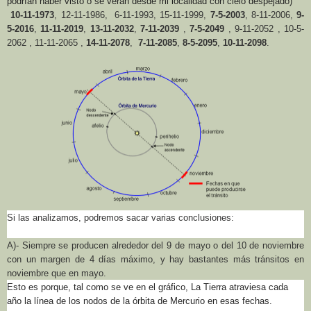
podrían haber visto o se verán desde mi localidad con cielo despejado)
10-11-1973
, 12-11-1986, 6-11-1993, 15-11-1999,
7-5-2003
, 8-11-2006,
9-
5-2016
,
11-11-2019
,
13-11-2032
,
7-11-2039
,
7-5-2049
, 9-11-2052 , 10-5-
2062 , 11-11-2065 ,
14-11-2078
,
7-11-2085
,
8-5-2095
,
10-11-2098
.
Si las analizamos, podremos sacar varias conclusiones:
A)- Siempre se producen alrededor del 9 de mayo o del 10 de noviembre
con un margen de 4 días máximo, y hay bastantes más tránsitos en
noviembre que en mayo.
Esto es porque, tal como se ve en el gráfico,
La Tierra
atraviesa cada
año la línea de los nodos de la órbita de Mercurio en esas fechas.