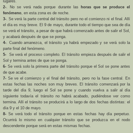
lugares.
2-
. No se verá nada porque durante las
horas que se produce el
fenómeno
, en esta zona es de noche.
3-
. Se verá la parte central del tránsito pero no el comienzo ni el final. Allí
el día es muy breve. El 9 de mayo, durante todo el tiempo que sea de día
se verá el tránsito, a pesar de que habrá comenzado antes de salir el Sol,
y acabará después de que se ponga.
4-
. Cuando amanezca, el tránsito ya habrá empezado y se verá solo la
parte final del fenómeno.
5-
Se verá el proceso completo. El tránsito empieza después de salir el
Sol y termina antes de que se ponga.
6-
Se verá solo la primera parte del tránsito porque el Sol se pone antes
de que acabe.
7-
Se ve el comienzo y el final del tránsito, pero no la fase central. En
estas fechas las noches son muy breves. El tránsito comenzará por la
tarde del día 9, luego el Sol se pone y cuando vuelva a salir al día
siguiente todavía el tránsito no habrá acabado, pudiéndose ver como
termina. Allí el tránsito se producirá a lo largo de dos fechas distintas: el
día 9 y el 10 de mayo.
8-
Se verá todo el tránsito porque en estas fechas hay día perpetuo.
Ocurrirá lo mismo en cualquier tránsito que se produzca en el nodo
descendente porque será en estas mismas fechas.