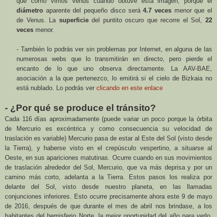
que como vimos Venus cuando obtuve esta imagen, porque el
diámetro
aparente del pequeño disco será
4.7 veces
menor que el
de Venus. La
superficie
del puntito oscuro que recorre el Sol,
22
veces
menor.
- También lo podrás ver sin problemas por Internet, en alguna de las
numerosas webs que lo transmitirán en directo, pero pierde el
encanto de lo que uno observa directamente.
La AAV-BAE
,
asociación a la que pertenezco, lo emitirá si el cielo de Bizkaia no
está nublado. Lo podrás ver
clicando en este enlace
- ¿Por qué se produce el tránsito?
Cada 116 días aproximadamente (puede variar un poco porque la órbita
de Mercurio es excéntrica y como consecuencia su velocidad de
traslación es variable) Mercurio pasa de estar al Este del Sol (visto desde
la Tierra
), y haberse visto en el crepúsculo vespertino, a situarse al
Oeste, en sus apariciones matutinas. Ocurre cuando en sus movimientos
de traslación alrededor del Sol, Mercurio, que va más deprisa y por un
camino más corto, adelanta a
la Tierra. Estos
pasos los realiza por
delante del Sol, visto desde nuestro planeta, en las llamadas
conjunciones inferiores. Esto ocurre precisamente ahora este 9 de mayo
de 2016, después de que durante el mes de abril nos brindase, a los
habitantes del hemisferio Norte, la mejor oportunidad del año para verlo,