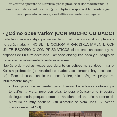
trayectoria aparente de Mercurio que se produce al irse modificando la
orientación del ecuador celeste (y la eclíptica) respecto al horizonte según
vayan pasando las horas, y será diferente desde otros lugares.
- ¿Cómo observarlo? ¡CON MUCHO CUIDADO!
Este fenómeno es algo que se ve dentro del disco solar. A simple vista
no verás nada, y NO SE TE OCURRA MIRAR DIRECTAMENTE CON
UN TELESCOPIO O CON PRISMÁTICOS si no eres un experto y no
dispones de un filtro adecuado. Tampoco distinguirás nada y el peligro de
dañar irremediablemente la vista es enorme.
Habrás oído muchas veces que durante un eclipse no se debe mirar el
Sol sin protección (en realidad es inadecuado siempre, haya eclipse o
no). Pero si usas un instrumento óptico, sin más, el peligro es
infinitamente mayor.
-
Las gafas que se venden para observar los eclipses evitarán que
te dañes la vista, pero con ellas te será prácticamente imposible
distinguir nada porque, como se ha dicho, el tamaño aparente de
Mercurio es muy pequeño. (su diámetro se verá unas 150 veces
menor que el del Sol)