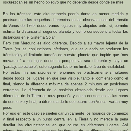
oscurezcan es un hecho objetivo que no depende desde dónde se mire.
En los tránsitos esta circunstancia podría darse en menor medida y
precisamente las pequeñas diferencias en las observaciones del tránsito
de Venus de 1769, desde varios lugares muy alejados entre sí, permitió
estimar la distancia al segundo planeta y como consecuencia todas las
distancias en el Sistema Solar.
Pero con Mercurio es algo diferente. Debido a su mayor lejanía de
la
Tierra
(en las conjunciones inferiores, que es cuando se producen los
tránsitos) y al limitado tamaño de nuestro planeta que impide que “nos
movamos” a un lugar donde la perspectiva sea diferente y haya un
“paralaje apreciable”, este segundo factor no limita el área de visibilidad.
Por estas mismas razones el fenómeno es prácticamente simultáneo
desde todos los lugares en que sea visible, tanto el comienzo como el
final, siendo la diferencia máxima de apenas 2 minutos en posiciones
extremas. La diferencia de la posición observada desde dos lugares
diferentes de
la Tierra
es muy pequeña y como consecuencia las horas
de comienzo y final, a diferencia de lo que ocurre con Venus, varían muy
poco.
Por eso en
este caso se suelen dar únicamente los horarios de comienzo
y final respecto a un punto central en
la Tierra
y no merece la pena
detallar las circunstancias en que ocurre en diferentes lugares. Así
mismo, tampoco se suelen dar los tiempos de los diferentes “contactos”