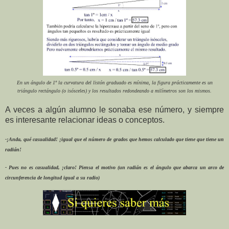
En un ángulo de 1º la curvatura del listón graduado es mínima, la figura prácticamente es un
triángulo rectángulo (o isósceles) y los resultados redondeando a milímetros son los mismos.
A veces a algún alumno le sonaba ese número, y siempre
es interesante relacionar ideas o conceptos.
-¡Anda, qué casualidad! ¡igual que el número de grados que hemos calculado que tiene que tiene un
radián!
- Pues no es casualidad, ¡claro! Piensa el motivo (un radián es el ángulo que abarca un arco de
circunferencia de longitud igual a su radio)