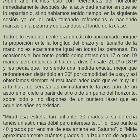
Algún año hicimos esto con referencias del horizonte
inmediatamente después de la actividad anterior en que se
lo repartían o, si no habíamos tenido tiempo, en la siguiente
sesión ya en el aula tomando referencias o haciendo
marcas en la pizarra y colocándose al fondo de la clase.
Todo ello evidentemente era un cálculo aproximado porque
la proporción ente la longitud del brazo y el tamaño de la
mano no es exactamente igual en todas las personas. En
ocasiones el horizonte podría completarse con 17 o con 19
manos, pero entonces al hacer la división sale
21.1º o 18.9º
y les pedía que, no siendo una medida exacta, mejor que
redondeasen dejándolo en 20º por comodidad de uso, y así
obteníamos siempre el resultado adecuado que es muy útil
a la hora de señalar aproximadamente la posición de un
astro en el cielo a partir de otro o de un punto del horizonte,
sobre todo si no dispones de un puntero láser que en
aquellos años no existían.
“Mirad esa estrella tan brillante: 30 grados a su derecha
tenéis un astro más débil pero interesante…”, o “Ese punto a
40 grados por encima de esa antena es Saturno”, o “Mide
aproximadamente cuántos grados a la izquierda de aquella