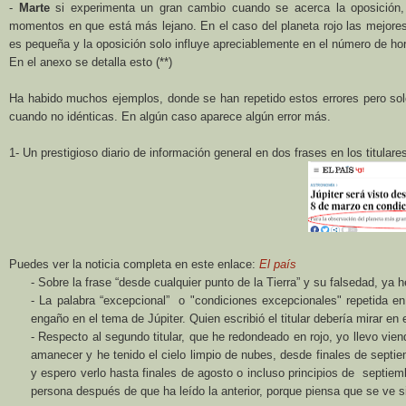
-
Marte
si experimenta un gran cambio cuando se acerca la oposición, 
momentos en que está más lejano. En el caso del planeta rojo las mejore
es pequeña y la oposición solo influye apreciablemente en el número de hora
En el anexo se detalla esto (**)
Ha habido muchos ejemplos, donde se han repetido estos errores pero sol
cuando no idénticas. En algún caso aparece algún error más.
1- Un prestigioso diario de información general en dos frases en los titulare
Puedes ver la noticia completa en este enlace:
El país
- Sobre la frase “desde cualquier punto de la Tierra” y su falsedad, ya he
- La palabra “excepcional” o "condiciones excepcionales" repetida 
engaño en el tema de Júpiter. Quien escribió el titular debería mirar en e
- Respecto al segundo titular, que he redondeado en rojo, yo llevo vien
amanecer y he tenido el cielo limpio de nubes, desde finales de sept
y espero verlo hasta finales de agosto o incluso principios de septiemb
persona después de que ha leído la anterior, porque piensa que se ve 