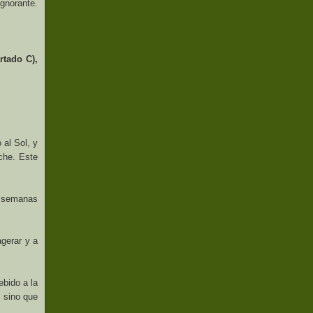
ignorante.
rtado C),
 al Sol, y
oche. Este
s semanas
agerar y a
ebido a la
, sino que