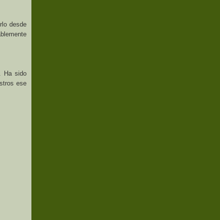
rlo desde
bablemente
. Ha sido
astros ese