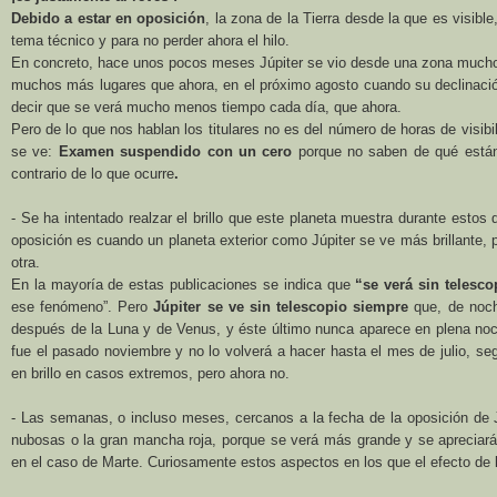
Debido a estar en oposición
, la zona de
la Tierra
desde la que es visible
tema técnico y para no perder ahora el hilo.
En concreto, hace unos pocos meses Júpiter se vio desde una zona mucho 
muchos más lugares que ahora, en el próximo agosto cuando su declinación
decir que se verá mucho menos tiempo cada día, que ahora.
Pero de lo que nos hablan los titulares no es del número de horas de visibi
se ve:
Examen suspendido con un cero
porque no saben de qué están
contrario de lo que ocurre
.
- Se ha intentado realzar el brillo que este planeta muestra durante estos 
oposición es cuando un planeta exterior como Júpiter se ve más brillante, 
otra.
En la mayoría de estas publicaciones se indica que
“se verá sin telesco
ese fenómeno”. Pero
Júpiter se ve sin telescopio siempre
que, de noche
después de
la Luna
y de Venus, y éste último nunca aparece en plena noche.
fue el pasado noviembre y no lo volverá a hacer hasta el mes de julio, s
en brillo en casos extremos, pero ahora no.
- Las semanas, o incluso meses, cercanos a la fecha de la oposición de J
nubosas o la gran mancha roja, porque se verá más grande y se apreciará
en el caso de Marte. Curiosamente estos aspectos en los que el efecto de 