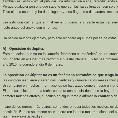
También es "estupidez"
el publicar
una información ajena
, reproduciéndola 
P
orque cualquier persona que sabe lo que son las fases lunares, con solo l
Todo ello ha ocurrido y ha dado lugar a varios flagrantes disparates, repeti
Lee esto con calma, que al final viene lo bueno.
Y si ya te estás cansand
justo antes del anexo con el rombo.
Ha habido muchos ejemplos, pero solo recogeré aquí unas pocas de estas n
A)
Oposición de Júpiter.
Esta situación, que yo no lo llamaría “fenómeno astronómico”, ocurre cua
por lo tanto en el lugar más próximo a nuestro planeta. En fechas próxima
año
2016 ha
ocurrido el día 8 de marzo.
La oposición de Júpiter no es un fenómeno astronómico que tenga inf
las condiciones fueron y serán casi idénticas y durante varios meses muy 
Sin embargo en muchas informaciones se ha tratado como si fuese un fen
El intentar colocar en una fecha concreta una noticia donde no la hay, de 
cometer muchos errores, e incluso en algún tema a afirmar
lo contrario
de 
- Uno de los errores más claros, cometidos en casi todos los medios, es de
oposición. Eso no solamente no es cierto (en la zona más meridional del p
¡es justamente al revés
!