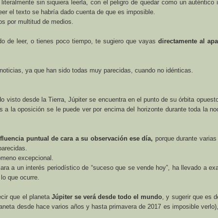
literalmente sin siquiera leerla,
con el peligro de quedar como un auténtico 
eer el texto se habría dado cuenta de que es imposible
.
dos por multitud de medios.
o de leer, o tienes poco tiempo, te sugiero que vayas
directamente al apa
oticias, ya que han sido todas muy parecidas, cuando no idénticas.
ndo visto desde
la Tierra
, Júpiter se encuentra en el punto de su órbita opuesto
s a la oposición se le puede ver por encima del horizonte durante toda la n
luencia puntual de cara a su observación ese día,
porque durante varia
parecidas.
ómeno excepcional.
cara a un interés periodístico de “suceso que se vende hoy”, ha llevado a ex
lo que ocurre.
cir que el planeta
Júpiter se verá desde todo el mundo
, y sugerir que es d
laneta desde hace varios años y hasta primavera de 2017 es imposible verlo)