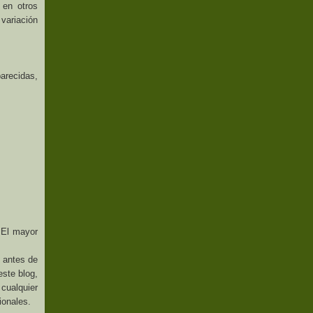
 en otros
 variación
arecidas,
 El mayor
o antes de
este blog,
 cualquier
ionales.