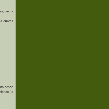
 es, se ha
os errores
isto desde
siendo “la