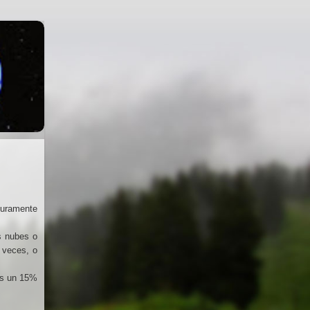
eguramente
s nubes o
s veces, o
ás un 15%