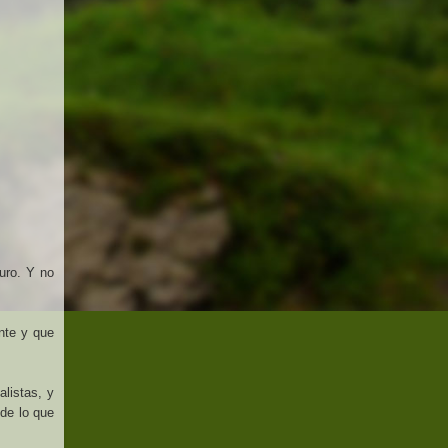
uro. Y no
nte y que
alistas
, y
de lo que