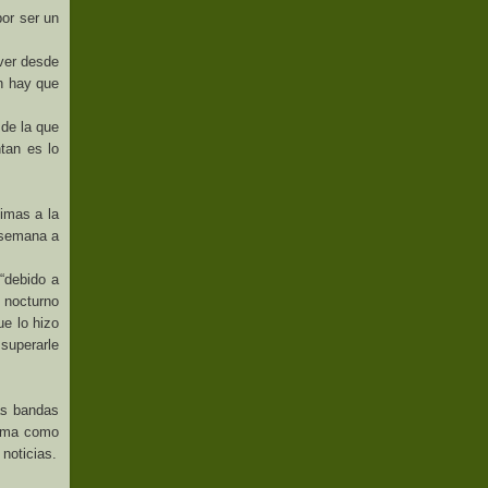
por ser un
ver desde
n hay que
sde la que
tan es lo
ximas a la
a semana a
 “debido a
o nocturno
ue lo hizo
superarle
as bandas
rema como
noticias.