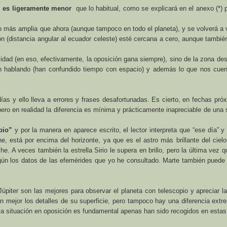
,
es ligeramente menor
que lo habitual, como se explicará en el anexo (*) 
más amplia que ahora (aunque tampoco en todo el planeta), y se volverá a 
 (distancia angular al ecuador celeste) esté cercana a cero, aunque tambié
lidad (en eso, efectivamente, la oposición gana siempre), sino de la zona de
 hablando (han confundido tiempo con espacio) y además lo que
nos cuen
días y ello lleva a errores y frases desafortunadas. Es cierto, en fechas pró
pero en realidad la diferencia es mínima y prácticamente inapreciable de un
pio”
y por la manera en aparece escrito, el lector interpreta que “ese día” y
, está por encima del horizonte, ya que es el astro más brillante del ciel
 A veces también la estrella Sirio le supera en brillo, pero la última vez q
egún los datos de las efemérides que yo he consultado. Marte también puede 
úpiter son las mejores para observar el planeta con telescopio y apreciar l
n mejor los detalles de su superficie, pero tampoco hay una diferencia ext
la situación en oposición es fundamental apenas han sido recogidos en estas 