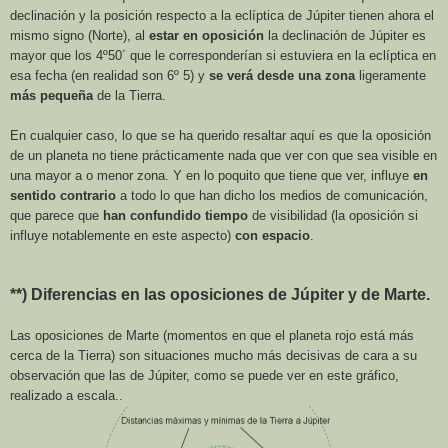
declinación y la posición respecto a la eclíptica de Júpiter tienen ahora el
mismo signo (Norte), al
estar en oposición
la declinación de Júpiter es
mayor que los 4º50´ que le corresponderían si estuviera en la eclíptica en
esa fecha (en realidad son 6º 5) y
se verá desde
una zona
ligeramente
más pequeña
de
la Tierra.
En cualquier caso, lo que se ha querido resaltar aquí es que la oposición
de un planeta no tiene prácticamente nada que ver con que sea visible en
una mayor a o menor zona. Y en lo poquito que tiene que ver, influye
en
sentido contrario
a todo lo que han dicho los medios de comunicación,
que parece que
han confundido tiempo
de visibilidad (la oposición si
influye notablemente en este aspecto)
con espacio
.
**) Diferencias en las oposiciones de Júpiter y de Marte.
Las oposiciones de Marte (momentos en que el planeta rojo está más
cerca de
la Tierra
) son situaciones mucho más decisivas de cara a su
observación que las de Júpiter, como se puede ver en este gráfico,
realizado a escala..