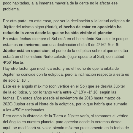
poco habitadas, a la inmensa mayoría de la gente no le afecta ese
problema.
Por otra parte, en este caso, por ser la declinación y la latitud eclíptica de
Júpiter del mismo signo (Norte),
el hecho de estar en oposición ha
reducido la zona desde la que se ha sido visible el planeta:
En estas fechas siempre el Sol está en el hemisferio Sur celeste porque
estamos en
invierno,
con una declinación el día 8 de 4º 50´ Sur.
Si
Júpiter está en oposición
, el punto de la eclíptica sobre el que se sitúa
estará en el hemisferio Norte celeste (lugar opuesto al Sol), con latitud
4º50´ Norte
.
Hay otro factor que modifica esto, y es el hecho de que la órbita de
Júpiter no coincide con la eclíptica, pero la inclinación respecto a ésta es
de solo 1º 18´´.
Este es el ángulo máximo (con vértice en el Sol) que se desvía Júpiter
de la eclíptica, y por lo tanto varía entre -1º 18´y -1º 18´ según las
fechas. En estos años (desde el noviembre de 2013 hasta marzo de
2020) Júpiter está al Norte de la eclíptica, por lo que habría que sumarlo
a los 4º50´mencionados.
Pero como la distancia de
la Tierra
a Júpiter varía, si tomamos el vértice
del ángulo en nuestro planeta, para apreciar donde lo veremos desde
aquí, se modificará su valor, siendo máximo precisamente en la fecha de