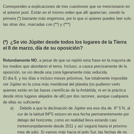
Corresponden a explicaciones de tres cuestiones que se mencionaron en
el anterior post. Están en el mismo orden que allí aparecían, siendo la
primera (*) bastante más engorrosa, por lo que si quieres puedes leer solo
las otras dos, marcadas con (**) y (***)
(*) ¿Se vio Júpiter desde todos los lugares de
la Tierra
el 8 de marzo, día de su oposición?
Rotundamente NO
, a pesar de que se repitió esta frase en la mayoría de
los medios que abordaron el tema. Incluso, a causa precisamente de la
oposición, se vio desde una zona ligeramente más reducida.
El día 8, y los días e incluso meses próximos, fue totalmente imposible
ver Júpiter en la zona más meridional del planeta (no pudieron verlo
quienes están en las bases científicas de
la Antártida
, ni en la práctica
desde otros lugares alejados de allí) por dos razones, aunque cualquiera
de ellas es suficiente:
a)
Debido a que la declinación de Júpiter era ese día de 6º 5´N, al
sur de la latitud 84ºS estuvo en esa fecha permanentemente por
debajo del horizonte, como en realidad lleva estando casi
ininterrumpidamente desde 2011 y así seguirá hasta el próximo
mes de julio. Si vamos más hacia el polo Sur, las fechas de no