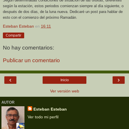
Según determinadas condiciones de situación de las órbitas, diferentes
según la estación, estos periodos comienzan siempre al día siguiente, o
después de dos días, de la luna nueva. Dedicaré un post para hablar de
esto con el comienzo del próximo Ramadán.
Esteban Esteban
en
16:11
Compartir
No hay comentarios:
Publicar un comentario
‹
›
Inicio
Ver versión web
AUTOR
Esteban Esteban
Ver todo mi perfil