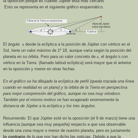
la oposición porque es cuando Júpiter está más cercano.
Esto se representa en el siguiente gráfico esquemático.
El ángulo
a
desde la eclíptica a la posición de Júpiter con vértice en el
Sol, tiene un valor máximo de 1º 18, aunque varía según la posición del
planeta en su órbita. Pero para un valor concreto de
a
, el ángulo
b
con
vértice en
la Tierra
(llamado latitud eclíptica) será mayor que el anterior
en la oposición y menor en otras fechas.
En el gráfico se ha dibujado la eclíptica de perfil (queda trazada una línea
cuando en realidad es un plano) y la órbita de
la Tierra
en perspectiva
para mejor comprensión del gráfico, aunque no sea muy ortodoxo.
También por el mismo motivo se han exagerado enormemente la
distancia de Júpiter a la eclíptica y los tres ángulos.
Resumiendo: El que Júpiter esté en la oposición
(el 8 de marzo) tiene una
influencia (aunque sea muy pequeña) respecto a que sea observable
desde una zona mayor o menor de nuestro planeta, pero es justamente
lo contrario
de lo que nos han dicho las noticias: Debido a que la