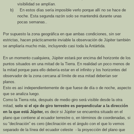
visibilidad se amplían.
b)
En estos días sería imposible verlo porque allí no se hace de
noche. Esta segunda razón solo se mantendrá durante unas
pocas semanas..
Por supuesto la zona geográfica en que ambas condiciones, sin ser
estrictas, hacen prácticamente inviable la observación de Júpiter también
se ampliaría mucho más, incluyendo casi toda
la Antártida.
En un momento cualquiera, Júpiter estará por encima del horizonte de los
puntos situados en una mitad de
la Tierra.
En
realidad un poco menos de
la mitad porque para ello debería estar en el infinito y los horizontes del
observador de la zona cercana al límite de esa mitad deberían ser
planos.
Esto es así independientemente de que fuese de día o de noche, aspecto
que se analiza luego.
Como
la Tierra
rota, después de medio giro será visible desde la otra
mitad,
solo si el eje de giro terrestre es perpendicular a la dirección
en la que está Júpiter,
es decir si Júpiter se encuentra situado en el
plano que contiene al ecuador terrestre o, en términos de coordenadas, si
su “declinación” es cero (declinación es el ángulo con el que lo vemos
separado de la línea del ecuador celeste - la proyección del plano que