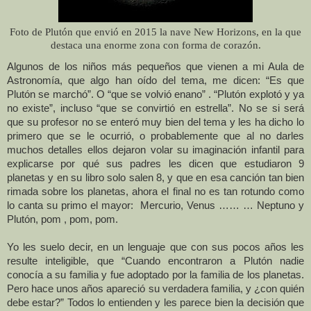
Foto de Plutón que envió en 2015 la nave New Horizons, en la que
destaca una enorme zona con forma de corazón.
Algunos de los niños más pequeños que vienen a mi Aula de
Astronomía, que algo han oído del tema, me dicen: “Es que
Plutón se marchó”. O “que se volvió enano” . “Plutón explotó y ya
no existe”, incluso “que se convirtió en estrella”. No se si será
que su profesor no se enteró muy bien del tema y les ha dicho lo
primero que se le ocurrió, o probablemente que al no darles
muchos detalles ellos dejaron volar su imaginación infantil para
explicarse por qué sus padres les dicen que estudiaron 9
planetas y en su libro solo salen 8, y que en esa canción tan bien
rimada sobre los planetas, ahora el final no es tan rotundo como
lo canta su primo el mayor:
Mercurio, Venus …… … Neptuno y
Plutón, pom , pom, pom.
Yo les suelo decir, en un lenguaje que con sus pocos años les
resulte inteligible, que “Cuando encontraron a Plutón nadie
conocía a su familia y fue adoptado por la familia de los planetas.
Pero hace unos años apareció su verdadera familia, y ¿con quién
debe estar?” Todos lo entienden y les parece bien la decisión que