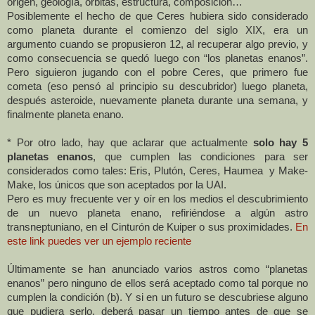
origen, geología, órbitas, estructura, composición…
Posiblemente el hecho de que Ceres hubiera sido considerado
como planeta durante el comienzo del siglo XIX, era un
argumento cuando se propusieron 12, al recuperar algo previo, y
como consecuencia se quedó luego con “los planetas enanos”.
Pero siguieron jugando con el pobre Ceres, que primero fue
cometa (eso pensó al principio su descubridor) luego planeta,
después asteroide, nuevamente planeta durante una semana, y
finalmente planeta enano.
* Por otro lado, hay que aclarar que actualmente
solo hay 5
planetas enanos
, que cumplen las condiciones para ser
considerados como tales: Eris, Plutón, Ceres, Haumea y Make-
Make, los únicos que son aceptados por
la UAI.
Pero es muy frecuente ver y oír en los medios el descubrimiento
de un nuevo planeta enano, refiriéndose a algún astro
transneptuniano, en el Cinturón de Kuiper o sus proximidades.
En
este link puedes ver un ejemplo reciente
Últimamente se han anunciado varios astros como “planetas
enanos” pero ninguno de ellos será aceptado como tal porque no
cumplen la condición (b). Y si en un futuro se descubriese alguno
que pudiera serlo, deberá pasar un tiempo antes de que se