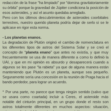
redacción de la frase “ha limpiado” por “domina gravitatoriamente
su órbita” porque la gravedad de Júpiter condiciona la posición de
esos asteroides, y así el asunto quedaba arreglado.
Pero con los últimos descubrimientos de asteroides coorbitales
terrestres, nuestro querido planeta podría dejar de serlo si se le
aplicase en rigor esta norma.
- Los planetas enanos.
La degradación de Plutón originó el cambio de nomenclatura en
los diferentes tipos de astros del Sistema Solar y se creó el
concepto de “
planeta enano
” que antes no existía, y que muy
frecuentemente se usa de manera diferente a como lo definió
la
UAI
, y que en mi opinión es absurdo y desaparecerá cuando a
algunos se les pase “la rabieta” ya que de alguna manera están
manteniendo que Plutón es un planeta, aunque sea pequeño.
Seguramente sería una concesión en la reunión de Praga hacia el
bando perdedor, para lograr un acuerdo.
* Por una parte, no parece que tenga ningún sentido (salvo que
se usara como coartada) incluir a Ceres, el asteroide más
notable del cinturón principal, en un grupo donde el resto son
astros totalmente diferentes en muchos aspectos: situación,