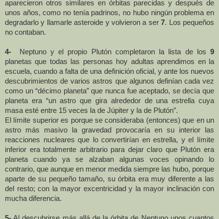
aparecieron otros similares en órbitas parecidas y después de
unos años, como no tenía padrinos, no hubo ningún problema en
degradarlo y llamarle asteroide y volvieron a ser
7
. Los pequeños
no contaban.
4-
Neptuno y el propio Plutón completaron la lista de los
9
planetas que todas las personas hoy adultas aprendimos en la
escuela, cuando a falta de una definición oficial, y ante los nuevos
descubrimientos de varios astros que algunos definían cada vez
como un “décimo planeta” que nunca fue aceptado, se decía que
planeta era “un astro que gira alrededor de una estrella cuya
masa esté entre 15 veces la de Júpiter y la de Plutón”.
El límite superior es porque se consideraba (entonces) que en un
astro más masivo la gravedad provocaría en su interior las
reacciones nucleares que lo convertirían en estrella, y el límite
inferior era totalmente arbitrario para dejar claro que Plutón era
planeta cuando ya se alzaban algunas voces opinando lo
contrario, que aunque en menor medida siempre las hubo, porque
aparte de su pequeño tamaño, su órbita era muy diferente a las
del resto; con la mayor excentricidad y la mayor inclinación con
mucha diferencia.
5-
Al descubrirse más allá de la órbita de Neptuno unos cuantos