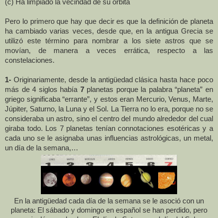
(c) Ha limpiado la vecindad de su órbita
Pero lo primero que hay que decir es que la definición de planeta
ha cambiado varias veces, desde que, en la antigua Grecia se
utilizó este término para nombrar a los siete astros que se
movían, de manera a veces errática, respecto a las
constelaciones.
1-
Originariamente, desde la antigüedad clásica hasta hace poco
más de 4 siglos había
7
planetas porque la palabra “planeta” en
griego significaba “errante”, y estos eran Mercurio, Venus, Marte,
Júpiter, Saturno,
la Luna
y el Sol.
La Tierra
no lo era, porque no se
consideraba un astro, sino el centro del mundo alrededor del cual
giraba todo. Los 7 planetas tenían connotaciones esotéricas y a
cada uno se le asignaba unas influencias astrológicas, un metal,
un día de la semana,…
En la antigüedad cada día de la semana se le asoció con un
planeta: El sábado y domingo en español se han perdido, pero