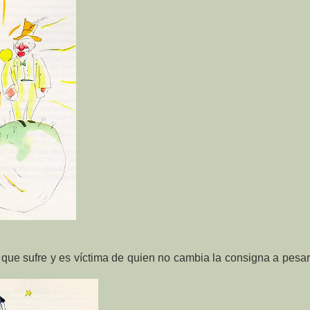
, que sufre y es víctima de quien no cambia la consigna a pesa