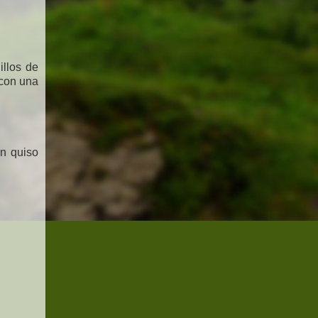
illos de
 con una
n quiso