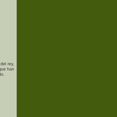
del rey,
 que han
do.