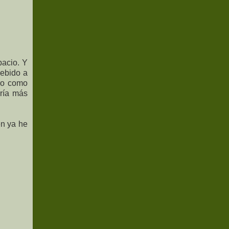
pacio. Y
debido a
ero como
ería más
en ya he