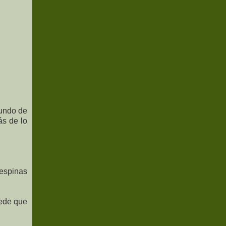
mundo de
ás de lo
 espinas
uede que