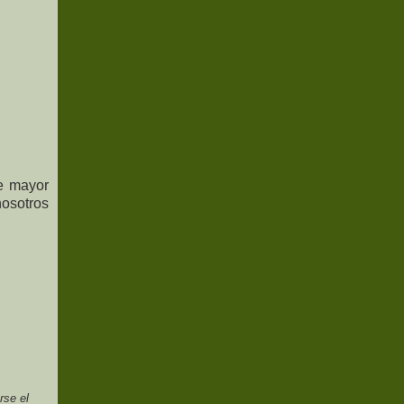
e mayor
nosotros
rse el