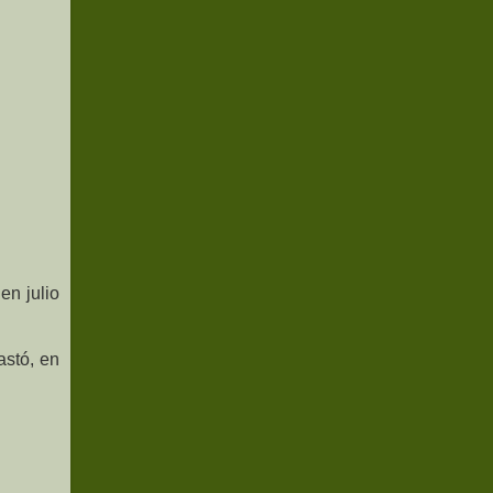
en julio
astó, en