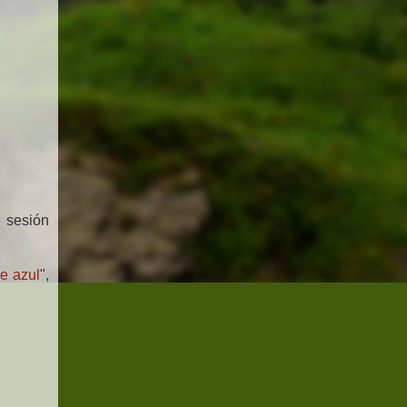
a sesión
e azul
",