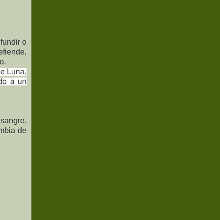
fundir o
efiende,
o.
 de Luna,
ndo a un
 sangre.
ambia de