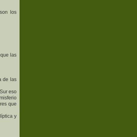
 son los
 que las
 de las
 Sur eso
misferio
ores que
íptica y