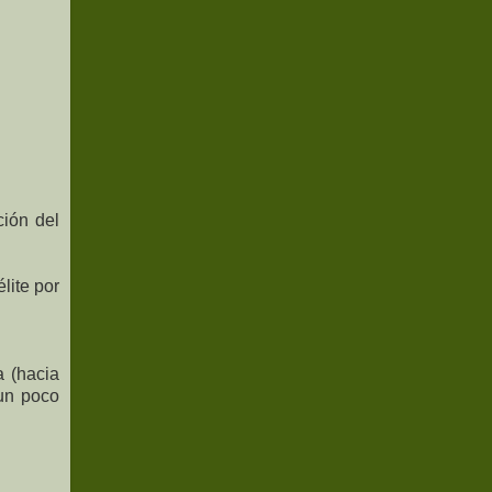
ción del
lite por
a (hacia
 un poco