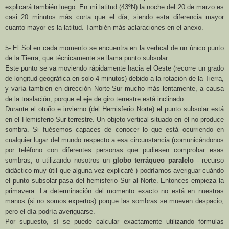
explicará también luego. En mi latitud (43ºN) la noche del 20 de marzo es
casi 20 minutos más corta que el día, siendo esta diferencia mayor
cuanto mayor es la latitud. También más aclaraciones en el anexo.
5- El Sol en cada momento se encuentra en la vertical de un único punto
de la Tierra, que técnicamente se llama punto subsolar.
Este punto se va moviendo rápidamente hacia el Oeste (recorre un grado
de longitud geográfica en solo 4 minutos) debido a la rotación de la Tierra,
y varía también en dirección Norte-Sur mucho más lentamente, a causa
de la traslación, porque el eje de giro terrestre está inclinado.
Durante el otoño e invierno (del Hemisferio Norte) el punto subsolar está
en el Hemisferio Sur terrestre. Un objeto vertical situado en él no produce
sombra. Si fuésemos capaces de conocer lo que está ocurriendo en
cualquier lugar del mundo respecto a esa circunstancia (comunicándonos
por teléfono con diferentes personas que pudiesen comprobar esas
sombras, o utilizando nosotros un
globo terráqueo paralelo
- recurso
didáctico muy útil que alguna vez explicaré-) podríamos averiguar cuándo
el punto subsolar pasa del hemisferio Sur al Norte. Entonces empieza la
primavera. La determinación del momento exacto no está en nuestras
manos (si no somos expertos) porque las sombras se mueven despacio,
pero el día podría averiguarse.
Por supuesto, sí se puede calcular exactamente utilizando fórmulas