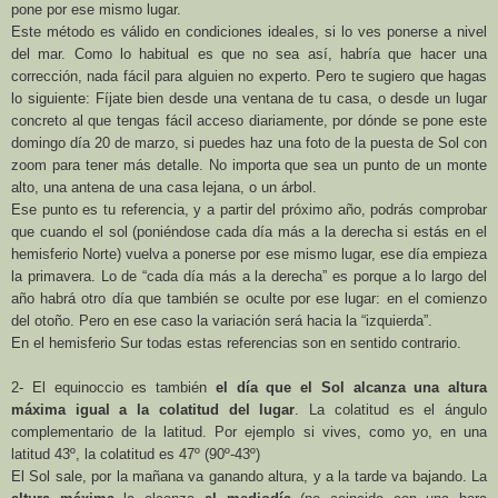
pone por ese mismo lugar.
Este método es válido en condiciones ideales, si lo ves ponerse a nivel
del mar. Como lo habitual es que no sea así, habría que hacer una
corrección, nada fácil para alguien no experto. Pero te sugiero que hagas
lo siguiente: Fíjate bien desde una ventana de tu casa, o desde un lugar
concreto al que tengas fácil acceso diariamente, por dónde se pone este
domingo día 20 de marzo, si puedes haz una foto de la puesta de Sol con
zoom para tener más detalle. No importa que sea un punto de un monte
alto, una antena de una casa lejana, o un árbol.
Ese punto es tu referencia, y a partir del próximo año, podrás comprobar
que cuando el sol (poniéndose cada día más a la derecha si estás en el
hemisferio Norte) vuelva a ponerse por ese mismo lugar, ese día empieza
la primavera. Lo de “cada día más a la derecha” es porque a lo largo del
año habrá otro día que también se oculte por ese lugar: en el comienzo
del otoño. Pero en ese caso la variación será hacia la “izquierda”.
En el hemisferio Sur todas estas referencias son en sentido contrario.
2- El equinoccio es también
el día que el Sol alcanza una altura
máxima igual a la colatitud del lugar
. La colatitud es el ángulo
complementario de la latitud. Por ejemplo si vives, como yo, en una
latitud 43º, la colatitud es 47º (90º-43º)
El Sol sale, por la mañana va ganando altura, y a la tarde va bajando. La