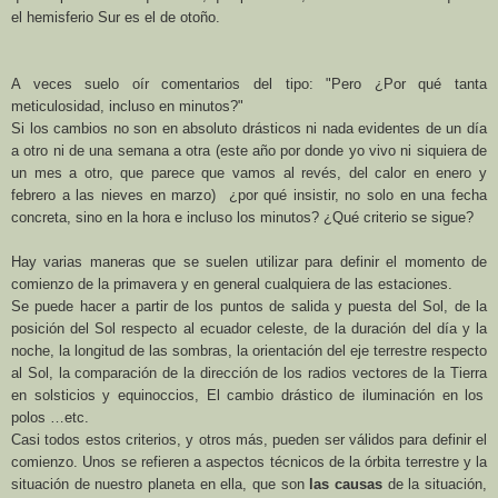
el hemisferio Sur es el de otoño.
A veces suelo oír comentarios del tipo: "
Pero ¿Por qué tanta
meticulosidad, incluso en minutos?"
Si los cambios no son en absoluto drásticos ni nada evidentes de un día
a otro ni de una semana a otra (este año por donde yo vivo ni siquiera de
un mes a otro, que parece que vamos al revés, del calor en enero y
febrero a las nieves en marzo) ¿por qué insistir, no solo en una fecha
concreta, sino en la hora e incluso los minutos? ¿Qué criterio se sigue?
Hay varias maneras que se suelen utilizar para definir el momento de
comienzo de la primavera y en general cualquiera de las estaciones.
Se puede hacer a partir de los puntos de salida y puesta del Sol, de
la
posición del Sol respecto al ecuador celeste,
de la duración del día y la
noche,
la longitud de las sombras, l
a orientación del eje terrestre respecto
al Sol, la comparación de la dirección de los radios vectores de
la Tierra
en solsticios y equinoccios, El cambio drástico de iluminación en los
polos …etc.
Casi todos estos criterios, y otros más, pueden ser válidos para definir el
comienzo. Unos se refieren a aspectos técnicos de la órbita terrestre y la
situación de nuestro planeta en ella, que son
las causas
de la situación,