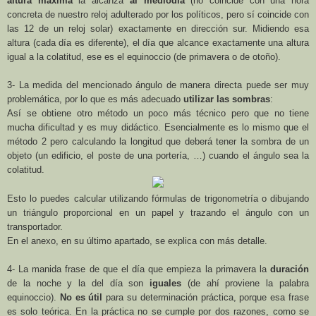
altura máxima
la alcanza
al mediodía
(no coincide con una hora
concreta de nuestro reloj adulterado por los políticos, pero sí coincide con
las 12 de un reloj solar) exactamente en dirección sur. Midiendo esa
altura (cada día es diferente), el día que alcance exactamente una altura
igual a la colatitud, ese es el equinoccio (de primavera o de otoño).
3- La medida del mencionado ángulo de manera directa puede ser muy
problemática, por lo que es más adecuado
utilizar las sombras
:
Así se obtiene otro método un poco más técnico pero que no tiene
mucha dificultad y es muy didáctico. Esencialmente es lo mismo que el
método 2 pero calculando la longitud que deberá tener la sombra de un
objeto (un edificio, el poste de una portería, …) cuando el ángulo sea la
colatitud.
Esto lo puedes calcular utilizando fórmulas de trigonometría o dibujando
un triángulo proporcional en un papel y trazando el ángulo con un
transportador.
En el anexo, en su último apartado, se explica con más detalle.
4- La manida frase de que el día que empieza la primavera la
duración
de la noche y la del día son
iguales
(de ahí proviene la palabra
equinoccio).
No es útil
para su determinación práctica, porque esa frase
es solo teórica. En la práctica no se cumple por dos razones, como se