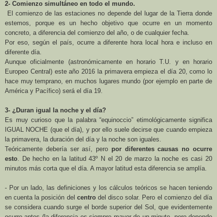
2- Comienzo simultáneo en todo el mundo.
El comienzo de las estaciones no depende del lugar de
la Tierra
donde
estemos, porque es un hecho objetivo que ocurre en un momento
concreto, a diferencia del comienzo del año, o de cualquier fecha.
Por eso, según el país, ocurre a diferente hora local hora e incluso en
diferente día.
Aunque oficialmente (astronómicamente en horario T.U. y en horario
Europeo Central) este año 2016 la primavera empieza el día 20, como lo
hace muy temprano, en muchos lugares mundo (por ejemplo en parte de
América y Pacífico) será el día 19.
3- ¿Duran igual la noche y el día?
Es muy curioso que la palabra “equinoccio” etimológicamente significa
IGUAL NOCHE (que el día), y por ello suele decirse que cuando empieza
la primavera, la duración del día y la noche son iguales.
Teóricamente debería ser así, pero
por diferentes causas no ocurre
esto
. De hecho en la latitud 43º N el 20 de marzo la noche es casi 20
minutos más corta que el día. A mayor latitud esta diferencia se amplía.
- Por un lado, las definiciones y los cálculos teóricos se hacen teniendo
en cuenta la posición del
centro
del disco solar. Pero el comienzo del día
se considera cuando surge el borde superior del Sol, que evidentemente
ocurre antes (la diferencia es siempre mayor de un minuto, pero depende