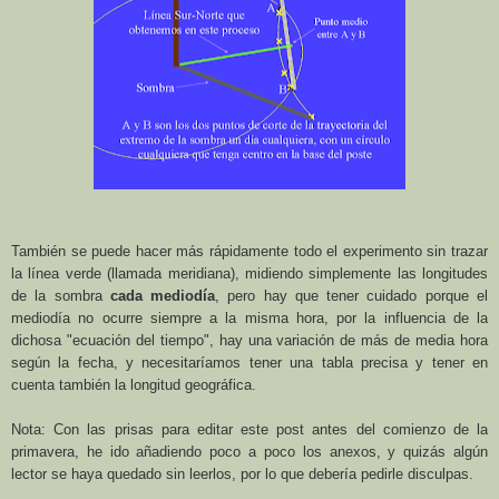
También se puede hacer más rápidamente todo el experimento sin trazar
la línea verde (llamada meridiana), midiendo simplemente las longitudes
de la sombra
cada mediodía
, pero hay que tener cuidado porque el
mediodía no ocurre siempre a la misma hora, por la influencia de la
dichosa "ecuación del tiempo", hay una variación de más de media hora
según la fecha, y necesitaríamos tener una tabla precisa y tener en
cuenta también la longitud geográfica.
Nota: Con las prisas para editar este post antes del comienzo de la
primavera, he ido añadiendo poco a poco los anexos, y quizás algún
lector se haya quedado sin leerlos, por lo que debería pedirle disculpas.