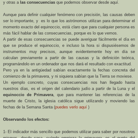
y otras a
las consecuencias
que podemos observar desde aquí.
Aunque para definir cualquier fenómeno con precisión, las causas deben
ser lo importante, y es lo que los astrónomos utilizan para determinar el
momento exacto del equinoccio, está claro que para cualquier persona es
más fácil hablar de las consecuencias, porque es lo que vemos.
A partir de esas consecuencias se puede averiguar fácilmente el día en
que se produce el equinoccio, e incluso la hora si dispusiésemos de
instrumentos muy precisos, aunque evidentemente hoy en día se
calculan previamente a partir de las causas y la definición teórica,
programándolo en un ordenador que nos dará el resultado con exactitud.
Pero ya en la antigüedad sabían exactamente la fechas concreta del
comienzo de la primavera, y ni siquiera sabían que
la Tierra
se moviese.
Un ejemplo concreto, cuyas consecuencias nos han llegado hasta
nuestros días, es el origen del calendario judío a partir de la Luna y el
equinoccio de Primavera
, que para mantener las referencias de la
muerte de Cristo, la iglesia católica sigue utilizando y moviendo las
fechas de
la Semana
Santa
(
puedes verlo aquí
)
Observando los efectos:
1- El indicador más sencillo que podemos utilizar para saber por nosotros
mismos, desde casa, cuándo empieza la primavera, es el punto del