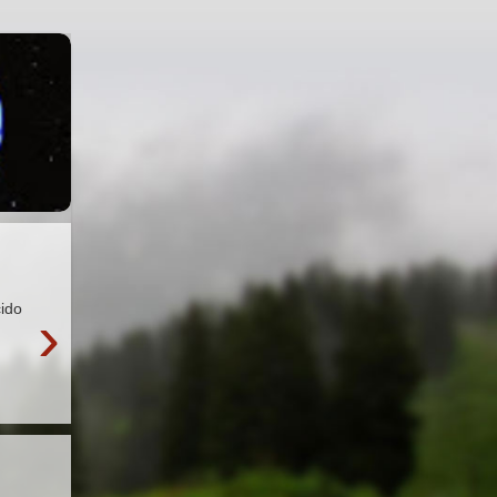
cido
›