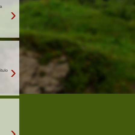
ta
›
›
ítulo
›