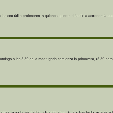
les sea útil a profesores, a quienes quieran difundir la astronomía ent
domingo a las 5:30 de la madrugada comienza la primavera, (5:30 hora
antes, si no lo has hecho, clicando aquí. Si ya lo has leído, éste es solo