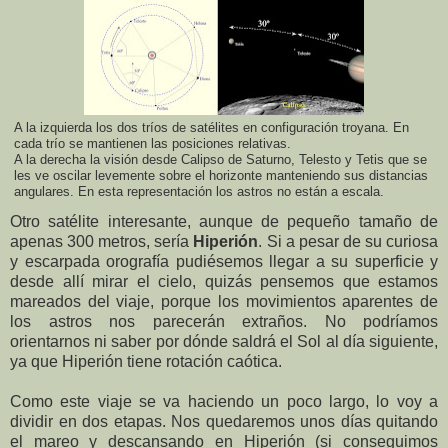
A la izquierda los dos tríos de satélites en configuración troyana. En
cada trío se mantienen las posiciones relativas.
A la derecha la visión desde Calipso de Saturno, Telesto y Tetis que se
les ve oscilar levemente sobre el horizonte manteniendo sus distancias
angulares. En esta representación los astros no están a escala.
Otro satélite interesante, aunque de pequeño tamaño de
apenas 300 metros, sería
Hiperión
. Si a pesar de su curiosa
y escarpada orografía pudiésemos llegar a su superficie y
desde allí mirar el cielo, quizás pensemos que estamos
mareados del viaje, porque los movimientos aparentes de
los astros nos parecerán extraños. No podríamos
orientarnos ni saber por dónde saldrá el Sol al día siguiente,
ya que Hiperión tiene rotación caótica.
Como este viaje se va haciendo un poco largo, lo voy a
dividir en dos etapas. Nos quedaremos unos días quitando
el mareo y descansando en Hiperión (si conseguimos