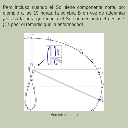
Pero incluso cuando el Sol tiene componente norte, por
ejemplo a las 19 horas, la sombra B en vez de adelantar
¡retrasa la hora que marca el Sol! aumentando el desfase.
¡Es peor el remedio que la enfermedad!
Hemisferio norte