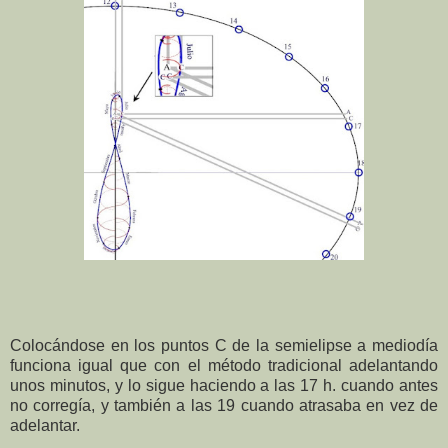
Colocándose en los puntos C de la semielipse a mediodía
funciona igual que con el método tradicional adelantando
unos minutos, y lo sigue haciendo a las 17 h. cuando antes
no corregía, y también a las 19 cuando atrasaba en vez de
adelantar.