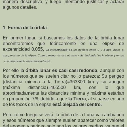
manera descriptiva, y luego intentando justificar y aclarar
algunos detalles.
1- Forma de la órbita:
En primer lugar, si buscamos los datos de la órbita lunar
encontraremos que teóricamente es una elipse de
excentricidad 0.055.
La excentricidad es un número entre 0 y 1 que indica el
alargamiento de la elipse. Cuanto menor es ese número más “redonda” es la elipse y en las
circunferencias la excentricidad es 0.
Por ello
la órbita lunar es casi casi redonda
, aunque con
los números que se suelen citar no lo parezca: Su
perigeo
(distancia mínima a la Tierra)=363300 km y su apogeo
(máxima distancia)=405500 km,
con lo que
aproximadamente las distancias mínima y máxima estarían
en proporción 7/8, debido a que
la Tierra
, al situarse en uno
de los focos de la elipse
está alejada del centro.
Pero como luego se verá, la órbita de la Luna va cambiando
y esos números que siempre suelen aparecer como valores
del apogeo y perigeo solo son los valores medios, ya que el