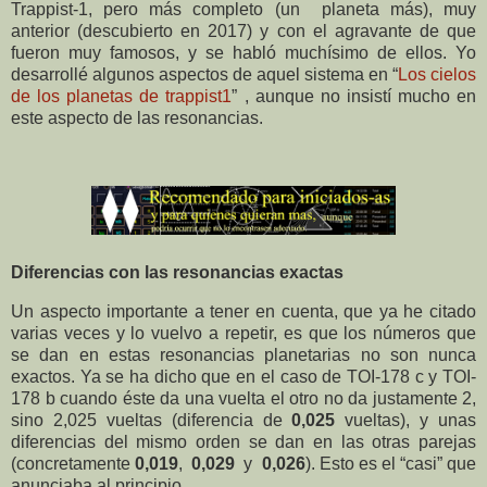
Trappist-1, pero más completo (un
planeta más), muy
anterior (descubierto en 2017) y con el agravante de que
fueron muy famosos, y se habló
muchísimo de ellos. Yo
desarrollé algunos aspectos de aquel sistema en “
Los cielos
de los planetas de trappist1
” , aunque no insistí mucho en
este aspecto de las resonancias.
Diferencias con las resonancias exactas
Un aspecto importante a tener en cuenta, que ya he citado
varias veces y lo vuelvo a repetir, es que los números que
se dan en estas resonancias planetarias no son nunca
exactos. Ya se ha dicho que en el caso de TOI-178 c y TOI-
178 b cuando éste da una vuelta el otro no da justamente 2,
sino 2,025 vueltas (diferencia de
0,025
vueltas), y unas
diferencias del mismo orden se dan en las otras parejas
(concretamente
0,019
,
0,029
y
0,026
). Esto es el “casi” que
anunciaba al principio.