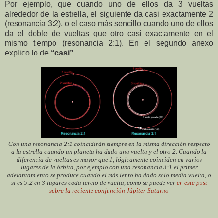
Por ejemplo, que cuando uno de ellos da 3 vueltas
alrededor de la estrella, el siguiente da casi exactamente 2
(resonancia 3:2), o el caso más sencillo cuando uno de ellos
da el doble de vueltas que otro casi exactamente en el
mismo tiempo (resonancia 2:1). En el segundo anexo
explico lo de
“casi”
.
Con una resonancia 2:1 coincidirán siempre en la misma dirección respecto
a la estrella cuando un planeta ha dado una vuelta y el otro 2. Cuando la
diferencia de vueltas es mayor que 1, lógicamente coinciden en varios
lugares de la órbita, por ejemplo con una resonancia 3:1 el primer
adelantamiento se produce cuando el más lento ha dado solo media vuelta, o
si es 5:2 en 3 lugares cada tercio de vuelta, como se puede ver
en este post
sobre la reciente conjunción Júpiter-Saturno