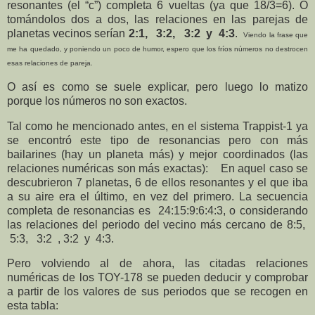
resonantes (el “c”) completa 6 vueltas (ya que 18/3=6). O
tomándolos dos a dos, las relaciones en las parejas de
planetas vecinos serían
2:1, 3:2, 3:2 y 4:3
.
Viendo la frase que
me ha quedado, y poniendo un poco de humor, espero que los fríos números no destrocen
esas relaciones de pareja.
O así es como se suele explicar, pero luego lo matizo
porque los números no son exactos.
Tal como he mencionado antes, en el sistema Trappist-1 ya
se encontró este tipo de resonancias pero
con más
bailarines (hay un planeta más) y mejor coordinados (las
relaciones numéricas son más exactas): En aquel caso se
descubrieron 7 planetas, 6 de ellos resonantes y el que iba
a su aire era el último, en vez del primero. La secuencia
completa de resonancias es
24:15:9:6:4:3, o considerando
las relaciones del periodo del vecino más cercano de 8:5,
5:3, 3:2 , 3:2 y 4:3.
Pero volviendo al de ahora, las citadas relaciones
numéricas de los TOY-178 se pueden deducir y comprobar
a partir de los valores de sus periodos que se recogen en
esta tabla: