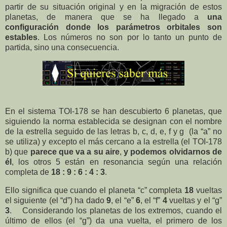
partir de su situación original y en la migración de estos
planetas, de manera que se ha llegado a
una
configuración donde los parámetros orbitales son
estables
. Los números no son por lo tanto un punto de
partida, sino una consecuencia.
En el sistema TOI-178 se han descubierto 6 planetas, que
siguiendo la norma establecida se designan con el nombre
de la estrella seguido de las letras b, c, d, e, f y g
(la “a” no
se utiliza) y excepto el más cercano a la estrella (el TOI-178
b) que
parece que va a su aire
,
y podemos olvidarnos de
él
, los otros 5 están en resonancia según una relación
completa de
18 : 9 : 6 : 4 : 3
.
Ello significa que cuando el planeta “c” completa
18
vueltas
el siguiente (el “d”) ha dado
9
, el “e”
6
, el “f”
4
vueltas y el “g”
3
. Considerando los planetas de los extremos, cuando el
último de ellos (el “g”) da una vuelta, el primero de los