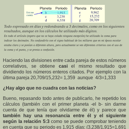
Todo expresado en días y redondeando a 3 decimales, como en los siguientes
resultados, aunque en los cálculos he utilizado más dígitos.
En todo el artículo (espero que no se haya colado ninguna excepción) he utilizado la coma para
indicar los decimales. No confundirlo con el signo habitual de los millares que en mi época escolar
estaba claro y se ponían a diferente altura, pero actualmente se ven diferentes criterios con el uso de
la coma y el punto, y se presta a confusión.
Haciendo las divisiones entre cada pareja de estos números
correlativos, se obtiene
casi
el mismo resultado que
dividiendo los números enteros citados. Por ejemplo con la
última pareja 20,709/15,232= 1,359 aunque 4/3=1,333
¿Hay algo que no cuadra con las noticias?
Bueno, repasando todo antes de publicarlo, he repetido los
cálculos (también con el primer planeta -el b- sin darme
cuenta de que tenía que olvidarme de él) y parece que
también hay una resonancia entre él y el siguiente
según la relación 5:3
como se puede comprobar teniendo
en cuenta que su periodo es 1,915 días: (3,238/1,915=1,691