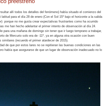
ico preestreno
sultar allí todos los detalles del fenómeno) había situado el comienzo del
latitud para el día 28 de enero (Con el Sol 15º bajo el horizonte a la salida
ver) porque no me gusta crear expectativas frustrantes como ha ocurrido
ias me han hecho adelantar el primer intento de observación al día 24.
le para una mañana de domingo sin tener que ir luego temprano a trabajar,
 orto de Mercurio solo era de -11º, ya en alguna otra ocasión con buen
s similares (recuerdo el primer atardecer de 2015).
dad de que por estos lares no se repitieran las buenas condiciones en las
ero había que asegurarse de que un lugar de observación inadecuado no lo