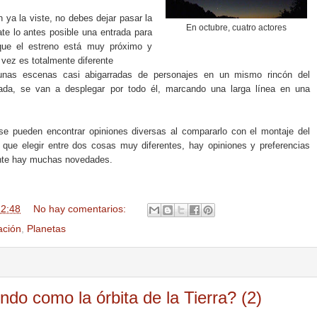
ya la viste, no debes dejar pasar la
En octubre, cuatro actores
ate
lo antes posible
una entrada para
ue
el estreno está muy próximo
y
 vez es totalmente diferente
unas escenas casi abigarradas de personajes en un mismo rincón del
ada, se van a desplegar por todo él, marcando una larga línea en una
, se pueden encontrar opiniones diversas al compararlo con el montaje del
ue elegir entre dos cosas muy diferentes, hay opiniones y preferencias
ente hay muchas novedades.
22:48
No hay comentarios:
ación
,
Planetas
ndo como la órbita de la Tierra? (2)