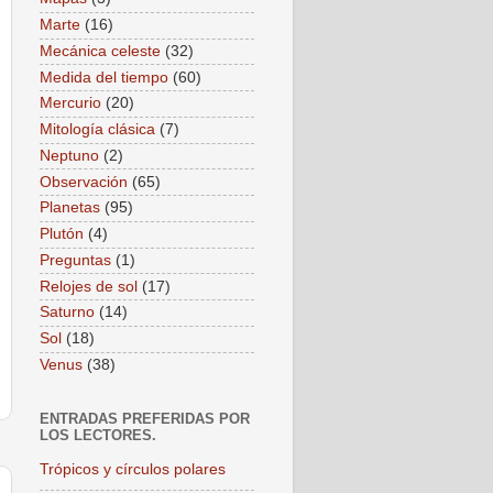
Marte
(16)
Mecánica celeste
(32)
Medida del tiempo
(60)
Mercurio
(20)
Mitología clásica
(7)
Neptuno
(2)
Observación
(65)
Planetas
(95)
Plutón
(4)
Preguntas
(1)
Relojes de sol
(17)
Saturno
(14)
Sol
(18)
Venus
(38)
ENTRADAS PREFERIDAS POR
LOS LECTORES.
Trópicos y círculos polares