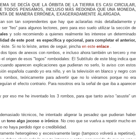
TEMA SE DECÍA QUE LA ÓRBITA DE
LA TIERRA
ES CASI CIRCULAR,
E TODOS PENSAMOS, INCLUSO MÁS REDONDA QUE UNA MONEDA,
ENTA DE MANERA ERRÓNEA, EXAGERADAMENTE ALARGADA.
tían son tan sorprendentes que hay que aclararlas más detalladamente y
e ser “feo” para algunos lectores, pero para eso suelo utilizar la sección de
ales
y solo recomiendo a quienes realmente les interese un determinado
lidad de este post es específica y opcional, para completar el anterior,
 éste. Si no lo leíste, antes de seguir, pincha
en este
enlace
.
 dos tipos de anexos con rombos, e incluso ahora también un tercero y me
el origen de esos "logos" romboidales:
El Subtítulo de este blog indica que
, cuando aparecen explicaciones que pudieran no serlo, lo aviso con estos
sión española cuando yo era niño,
y en la televisión en blanco y negro con
s rombos, teóricamente para advertir que no lo viéramos porque no era
uían el efecto contrario. Para nosotros era la señal de que iba a aparecer
 y por eso me he inventado los 3 rombos, para que tanto aviso “asuste” un
emasiado técnicos, he intentado aligerar la pesadez que pudieran haber
, un
tono algo jocoso o irónico
. No creo que se vuelva a repetir mucho en
o no haya perdido rigor o credibilidad.
amente heterogéneo y excesivamente largo (tampoco volverá a repetirse),