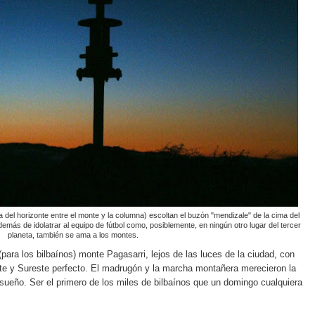
 del horizonte entre el monte y la columna) escoltan el buzón "mendizale" de la cima del
más de idolatrar al equipo de fútbol como, posiblemente, en ningún otro lugar del tercer
planeta, también se ama a los montes.
(para los bilbaínos) monte Pagasarri, lejos de las luces de la ciudad, con
ste y Sureste perfecto. El madrugón y la marcha montañera merecieron la
ueño. Ser el primero de los miles de bilbaínos que un domingo cualquiera