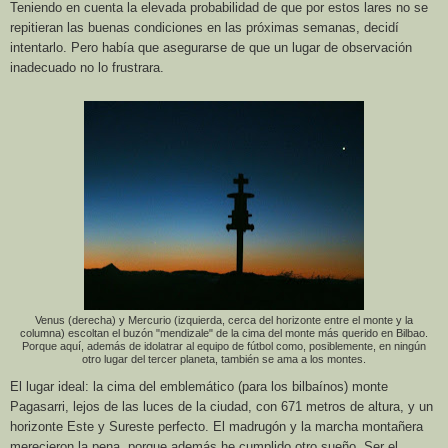
Teniendo en cuenta la elevada probabilidad de que por estos lares no se
repitieran las buenas condiciones en las próximas semanas, decidí
intentarlo. Pero había que asegurarse de que un lugar de observación
inadecuado no lo frustrara.
Venus (derecha) y Mercurio (izquierda, cerca del horizonte entre el monte y la
columna) escoltan el buzón "mendizale" de la cima del monte más querido en Bilbao.
Porque aquí, además de idolatrar al equipo de fútbol como, posiblemente, en ningún
otro lugar del tercer planeta, también se ama a los montes.
El lugar ideal: la cima del emblemático (para los bilbaínos) monte
Pagasarri, lejos de las luces de la ciudad, con
671 metros
de altura, y un
horizonte Este y Sureste perfecto. El madrugón y la marcha montañera
merecieron la pena, porque además he cumplido otro sueño. Ser el