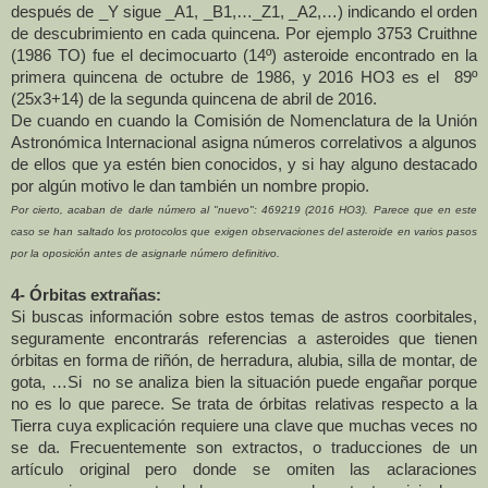
después de _Y sigue _A1, _B1,…_Z1, _A2,…) indicando el orden
de descubrimiento en cada quincena. Por ejemplo 3753 Cruithne
(1986 TO) fue el decimocuarto (14º) asteroide encontrado en la
primera quincena de octubre de 1986, y 2016 HO3 es el 89º
(25x3+14) de la segunda quincena de abril de 2016.
De cuando en cuando
la Comisión
de Nomenclatura de
la Unión
Astronómica
Internacional asigna números correlativos a algunos
de ellos que ya estén bien conocidos, y si hay alguno destacado
por algún motivo le dan también un nombre propio.
Por cierto, acaban de darle número al "nuevo": 469219 (2016 HO3). Parece que en este
caso se han saltado los protocolos que exigen observaciones del asteroide en varios pasos
por la oposición antes de asignarle número definitivo.
4- Órbitas extrañas:
Si buscas información sobre estos temas de astros coorbitales,
seguramente encontrarás referencias a asteroides que tienen
órbitas en forma de riñón, de herradura, alubia, silla de montar, de
gota, …Si no se analiza bien la situación puede engañar porque
no es lo que parece. Se trata de órbitas relativas respecto a
la
Tierra
cuya explicación requiere una clave que muchas veces no
se da. Frecuentemente son extractos, o traducciones de un
artículo original pero donde se omiten las aclaraciones