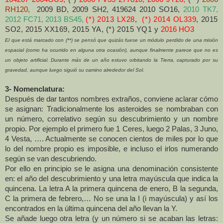
RH120
,
2009 BD, 2009 SH2, 419624 2010 SO16,
2010 TK7
,
2012 FC71, 2013 BS45
,
(*) 2013 LX28
,
(*) 2014 OL339
, 2015
SO2, 2015 XX169, 2015 YA, (*) 2015 YQ1 y
2016 HO3
El que está marcado con (**) se pensó que quizás fuese un módulo perdido de una misión
espacial (como ha ocurrido en alguna otra ocasión), aunque finalmente parece que no es
un objeto artificial. Durante más de un año estuvo orbitando la Tierra, capturado por su
gravedad, aunque luego siguió su camino alrededor del Sol.
3- Nomenclatura:
Después de dar tantos nombres extraños, conviene aclarar cómo
se asignan: Tradicionalmente los asteroides se nombraban con
un número, correlativo según su descubrimiento y un nombre
propio. Por ejemplo el primero fue 1 Ceres, luego 2 Palas, 3 Juno,
4 Vesta, …. Actualmente se conocen cientos de miles por lo que
lo del nombre propio es imposible, e incluso el irlos numerando
según se van descubriendo.
Por ello en principio se le asigna una denominación consistente
en: el año del descubrimiento y una letra mayúscula que indica la
quincena. La letra A la primera quincena de enero, B la segunda,
C la primera de febrero,… No se una
la I
(i mayúscula) y así los
encontrados en la última quincena del año llevan
la Y.
Se añade luego otra letra (y un número si se acaban las letras: