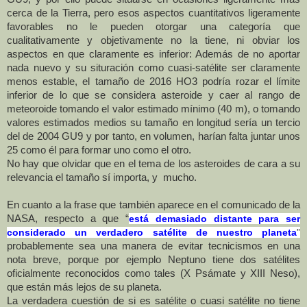
cerca de
la Tierra
, pero esos aspectos cuantitativos ligeramente
favorables no le pueden otorgar una categoría que
cualitativamente y objetivamente no la tiene, ni obviar los
aspectos en que claramente es inferior: Además de no aportar
nada nuevo y su situración como cuasi-satélite ser claramente
menos estable, el tamaño de 2016 HO3 podría rozar el límite
inferior de lo que se considera asteroide y caer al rango de
meteoroide tomando el valor estimado mínimo (
40 m
), o tomando
valores estimados medios su tamaño en longitud sería un tercio
del de 2004 GU9 y por tanto, en volumen, harían falta juntar unos
25 como él para formar uno como el otro.
No hay que olvidar que en el tema de los asteroides de cara a su
relevancia el tamaño sí importa, y mucho.
En cuanto a la frase que también aparece en el comunicado de la
NASA, respecto a que “
está demasiado distante para ser
considerado un verdadero satélite de nuestro planeta
”
probablemente sea una manera de evitar tecnicismos en una
nota breve, porque por ejemplo Neptuno tiene dos satélites
oficialmente reconocidos como tales (X Psámate y XIII Neso),
que están más lejos de su planeta.
La verdadera cuestión de si es satélite o cuasi satélite no tiene