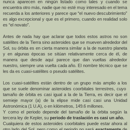
nunca aparecen en ningún listado como tales y cuando se
encuentra otro más, nadie que no esté muy interesado en el tema
recuerda a los anteriores y parece que “el nuevo descubrimiento”
es algo excepcional y que es el primero, cuando en realidad solo
es “el novato”.
Antes de nada hay que aclarar que todos estos astros no son
satélites de
la Tierra
sino asteroides que se mueven alrededor del
Sol, su órbita es en cierta manera similar a la de nuestro planeta
y en algunas épocas se sitúan relativamente cerca de él, de
manera que desde aquí parece que dan vueltas alrededor
nuestro, siempre una vuelta cada año. El nombre técnico que se
les da es cuasi-satélites o pseudo satélites.
Los cuasi-satélites están dentro de un grupo más amplio a los
que se suele denominar asteroides coorbitales terrestres, cuyo
tamaño de órbita es casi igual a la de
la Tierra
, es decir que el
semieje mayor (a) de la elipse mide casi casi una Unidad
Astronómica (1 U.A), o en kilómetros, 149.6 millones.
Y como el periodo depende del tamaño de la órbita según la
tercera ley de Kepler, su
periodo de traslación es casi un año.
Cualquiera de estos asteroides coorbitales puede estar ahora al
otro lado del Sol, pero como el periodo no será
exactamente
de