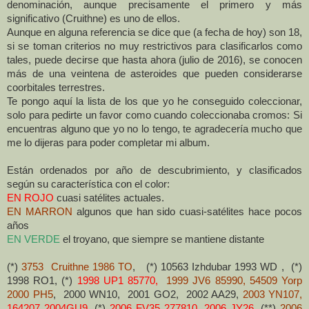
denominación, aunque precisamente el primero y más
significativo (Cruithne) es uno de ellos.
Aunque en alguna referencia se dice que (a fecha de hoy) son 18,
si se toman criterios no muy restrictivos para clasificarlos como
tales, puede decirse que h
asta ahora (julio de 2016),
se conocen
más de una veintena de asteroides que pueden considerarse
coorbitales terrestres.
Te pongo aquí la lista de los que yo he conseguido coleccionar,
solo para pedirte un favor como cuando coleccionaba cromos: Si
encuentras alguno que yo no lo tengo, te agradecería mucho que
me lo dijeras para poder completar mi album.
Están ordenados por año de descubrimiento, y clasificados
según su característica con el color:
EN ROJO
cuasi satélites actuales.
EN MARRON
algunos que han sido cuasi-satélites hace pocos
años
EN VERDE
el troyano, que siempre se mantiene distante
(*)
3753 Cruithne 1986 TO
, (*) 10563 Izhdubar 1993 WD , (*)
1998 RO1, (*)
1998 UP1 85770
,
1999 JV6 85990
,
54509 Yorp
2000 PH5
, 2000 WN10, 2001 GO2, 2002 AA29,
2003 YN107
,
164207 2004GU9
,
(*)
2006 FV35 277810
,
2006 JY26,
(**)
2006