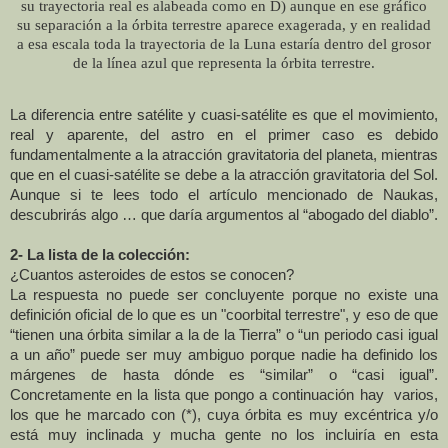
su trayectoria real es alabeada como en D) aunque en ese gráfico
su separación a la órbita terrestre aparece exagerada, y en realidad
a esa escala toda la trayectoria de
la Luna
estaría dentro del grosor
de la línea azul que representa la órbita terrestre.
La diferencia entre satélite y cuasi-satélite es que el movimiento,
real y aparente, del astro en el primer caso es debido
fundamentalmente a la atracción gravitatoria del planeta, mientras
que en el cuasi-satélite se debe a la atracción gravitatoria del Sol.
Aunque si te lees todo el artículo mencionado de Naukas,
descubrirás algo … que daría argumentos al “abogado del diablo”.
2- La lista de la colección:
¿Cuantos asteroides de estos se conocen?
La respuesta no puede ser concluyente porque
no existe una
definición oficial de lo que es un "coorbital terrestre", y eso de que
“tienen una órbita similar a la de
la Tierra
” o “un periodo casi igual
a un año” puede ser muy ambiguo porque nadie ha definido los
márgenes de hasta dónde es “similar” o “casi igual”.
Concretamente en la lista que pongo a continuación hay varios,
los que he marcado con (*), cuya órbita es muy excéntrica y/o
está muy inclinada y mucha gente no los incluiría en esta