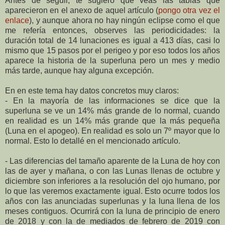
Antes de seguir, te sugiero que veas las tablas que
aparecieron en el anexo de aquel artículo (
pongo otra vez el
enlace
), y aunque ahora no hay ningún eclipse como el que
me refería entonces, observes las periodicidades: la
duración total de 14 lunaciones es igual a 413 días, casi lo
mismo que 15 pasos por el perigeo y por eso todos los años
aparece la historia de
la superluna
pero un mes y medio
más tarde, aunque hay alguna excepción.
En en este tema hay datos concretos muy claros:
- En la mayoría de las informaciones se dice que la
superluna se ve un 14% más grande de lo normal, cuando
en realidad es un 14% más grande que la más pequeña
(Luna en el apogeo). En realidad es solo un 7º mayor que lo
normal. Esto lo detallé en el mencionado artículo.
- Las diferencias del tamaño aparente de
la Luna
de hoy con
las de ayer y mañana, o con las Lunas llenas de octubre y
diciembre son inferiores a la resolución del ojo humano, por
lo que las veremos exactamente igual. Esto ocurre todos los
años con las anunciadas superlunas y la luna llena de los
meses contiguos. Ocurrirá con la luna de principio de enero
de 2018 y con la de mediados de febrero de 2019 con