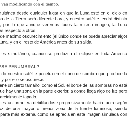
van modificando con el tiempo.
ultánea desde cualquier lugar en que
la Luna
esté en el cielo en
na de
la Tierra
será diferente hora, y nuestro satélite tendrá distinta
elo, por lo que aunque veremos todos la misma imagen,
la Luna
s respecto a otros.
de máximo oscurecimiento (el único donde se puede apreciar algo)
Luna
, y en el resto de América antes de su salida.
e es simultáneo, cuando se produzca el eclipse en toda América
IPSE PENUMBRAL?
ndo nuestro satélite penetra en el cono de sombra que produce
la
 y por ello se oscurece.
 tiene un cierto tamaño, como el Sol, el borde de las sombras no está
ue hay una zona en la parte exterior, a donde llega algo de luz pero
 parcialmente tapado.
es uniforme, va debilitándose progresivamente hacia fuera según
uz de una mayor o menor zona de la fuente luminosa, siendo
 parte más externa, como se aprecia en esta imagen simulada con