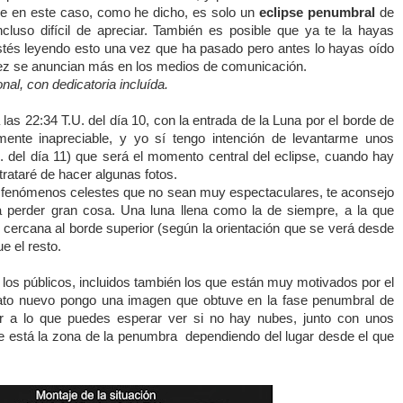
e en este caso, como he dicho, es solo un
eclipse penumbral
de
cluso difícil de apreciar. También es posible que ya te la hayas
stés leyendo esto una vez que ha pasado pero antes lo hayas oído
vez se anuncian más en los medios de comunicación.
onal, con dedicatoria incluída.
las 22:34 T.U. del día 10, con la entrada de la Luna por el borde de
ente inapreciable, y yo sí tengo intención de levantarme
unos
. del día 11) que será el momento central del eclipse, cuando hay
rataré de hacer algunas fotos.
os fenómenos celestes que no sean muy espectaculares, te aconsejo
 perder gran cosa. Una luna llena como la de siempre, a la que
cercana al borde superior (según la orientación que se verá desde
e el resto.
los públicos, incluidos también los que están muy motivados por el
 dato nuevo pongo una imagen que obtuve en la fase penumbral de
ar a lo que puedes esperar ver si no hay nubes, junto con unos
e está la zona de la penumbra dependiendo del lugar desde el que