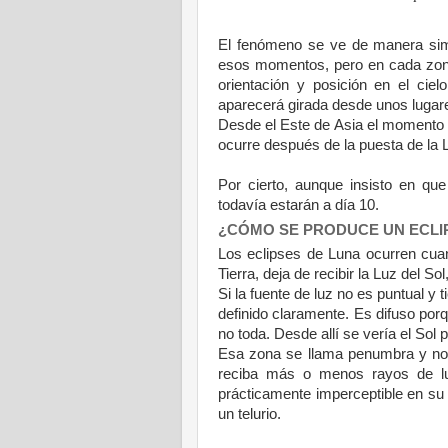
El fenómeno se ve de manera sim
esos momentos, pero en cada zo
orientación y posición en el ci
aparecerá girada desde unos lugare
Desde el Este de Asia el momento 
ocurre después de la puesta de
la 
Por cierto, aunque insisto en qu
todavía estarán a día 10.
¿CÓMO SE PRODUCE UN ECL
Los eclipses de Luna ocurren cua
Tierra
, deja de recibir
la Luz
del Sol,
Si la fuente de luz no es puntual y
definido claramente. Es difuso porq
no toda. Desde allí se vería el Sol
Esa zona se llama penumbra y no 
reciba más o menos rayos de l
prácticamente imperceptible en su
un telurio.