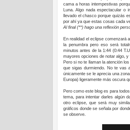
cama a horas intempestivas porqu
Luna. Algo nada espectacular o in
llevado el chasco porque quizás e
por ahí ya que estas cosas cada 
Al final (**) hago una reflexión pers
En realidad el eclipse comenzará a 
la penumbra pero eso será totalm
minutos antes de la 1:44 (0:44 T.U
mayores opciones de notar algo, y t
Pero si no te llaman la atención l
que sigas durmiendo. No te vas a
únicamente se le aprecia una zona 
Europa) ligeramente más oscura qu
Pero como este blog es para todos 
tema, para intentar darles algún
otro eclipse, que será muy simil
gráficos donde se señala por dond
se observe.