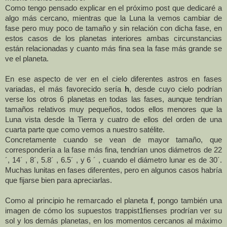
Como tengo pensado explicar en el próximo post que dedicaré a
algo más cercano, mientras que
la Luna
la vemos cambiar de
fase pero muy poco de tamaño y sin relación con dicha fase, en
estos casos de los planetas interiores ambas circunstancias
están relacionadas y cuanto más fina sea la fase más grande se
ve el planeta.
En ese aspecto de ver en el cielo diferentes astros en fases
variadas, el más favorecido sería
h
, desde cuyo cielo podrían
verse los otros 6 planetas en todas las fases, aunque tendrían
tamaños relativos muy pequeños, todos ellos menores que
la
Luna
vista desde
la Tierra
y cuatro de ellos del orden de una
cuarta parte que como vemos a nuestro satélite.
Concretamente cuando se vean de mayor tamaño, que
correspondería a la fase más fina, tendrían unos diámetros de 22
´, 14´ , 8´, 5.8´ , 6.5´ , y 6 ´ , cuando el diámetro lunar es de 30´.
Muchas lunitas en fases diferentes, pero en algunos casos habría
que fijarse bien para apreciarlas.
Como al principio he remarcado el planeta
f
, pongo también una
imagen de cómo los supuestos trappist1fienses prodrían ver su
sol y los demás planetas, en los momentos cercanos al máximo