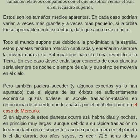
Tamaños relativos comparados con el que nosotros vemos el Sol,
en el recuadro superior.
Estos son los tamaños medios aparentes. En cada caso podrían
variar, a veces más grande y a veces más pequeño, si la órbita
fuese apreciablemente excéntrica, dato que aún no se conoce.
Todo el mundo supone que debido a la proximidad a la estrella,
estos planetas tendrían rotación capturada y enseñarían siempre
la misma cara a su Sol igual que hace
la Luna
respecto a la
Tierra. En ese caso desde cada lugar concreto de esos planetas
sería siempre de noche o siempre de día, y su sol no se movería
en el cielo.
Pero también pudiera suceder (y algunos expertos ya lo han
apuntado) que si alguna de las órbitas es suficientemente
excéntrica quizás tuviese un acople traslación-rotación en
resonancia de acuerdo con los pasos por el perihelio como en
el
caso de Mercurio
.
Si en alguno de estos planetas ocurre así, habría días y noches,
en principio muy largas, aunque debido a su rápida traslación no
lo serían tanto (en el supuesto caso de que ocurriera en el planeta
b
el día duraría dos años suyos, es decir 72.5 horas de las