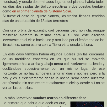
nuestras), y desde determinados lugares del planeta habría todos
los días dos salidas del Sol consecutivas y dos puestas también
como
en el primer planeta del Sistema Solar.
Si fuese el caso del quinto planeta, los trapist1
f
ienses tendrían
días de una duración de 18 días terrestres
Con una órbita de excentricidad pequeña pero no nula, aunque
mostrase siempre la misma cara a su sol, éste oscilaría
levemente en el cielo hacia uno y otro lado por el fenómeno de las
libraciones, como ocurre con
la Tierra
vista desde
la Luna.
En este caso también habría algunos lugares (en las cercanías
de un meridiano concreto) en los que su sol se movería
ligeramente hacia arriba y abajo
cerca del horizonte
, saliendo y
ocultándose sucesivamente por un mismo lugar de ese
horizonte. Si no hay atmósfera tendrían días y noches, pero si la
hay y es suficientemente densa la noche sería como nuestros
crepúsculos sin oscurecerse totalmente el cielo y desde allí no se
verían las estrellas.
Lo más llamativo: muchos astros en diferente fase
Lo primero que habría que decir es que,