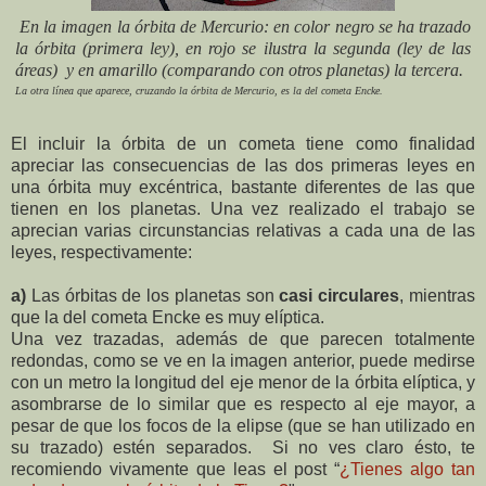
En la imagen la órbita de Mercurio: en color negro se ha trazado
la órbita (primera ley), en rojo se ilustra la segunda (ley de las
áreas) y en amarillo (comparando con otros planetas) la tercera.
La otra línea que aparece, cruzando la órbita de Mercurio, es la del cometa Encke.
El incluir la órbita de un cometa tiene como finalidad
apreciar las consecuencias de las dos primeras leyes en
una órbita muy excéntrica, bastante diferentes de las que
tienen en los planetas. Una vez realizado el trabajo se
aprecian varias circunstancias relativas a cada una de las
leyes, respectivamente:
a)
Las órbitas de los planetas son
casi circulares
, mientras
que la del cometa Encke es muy elíptica.
Una vez trazadas, además de que parecen totalmente
redondas, como se ve en la imagen anterior, puede medirse
con un metro la longitud del eje menor de la órbita elíptica, y
asombrarse de lo similar que es respecto al eje mayor, a
pesar de que los focos de la elipse (que se han utilizado en
su trazado) estén separados. Si no ves claro ésto, te
recomiendo vivamente que leas el post “
¿Tienes algo tan