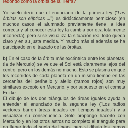
redondo como la órbita de la Tierra?
"
Yo suelo decir que el enunciado de la primera ley ("
Las
órbitas son elípticas ...
") es didácticamente pernicioso (en
muchos casos el alumnado previamente tiene la idea
correcta y al conocer esta ley la cambia por otra totalmente
incorrecta), pero si se visualiza la situación real todo queda
claro y en su justa medida. Y mucho más si además se ha
participado en el trazado de las órbitas.
b)
En el caso de la órbita más excéntrica entre los planetas
(la de Mercurio) se ve que el Sol está claramente lejos del
centro, pero en los demás no mucho. Esto se plasma en que
los recorridos de cada planeta en un mismo tiempo en las
cercanías del perihelio y afelio (tramos rojos) son muy
similares excepto en Mercurio, y por supuesto en el cometa
Encke.
El dibujo de los dos triángulos de áreas iguales ayuda a
entender el enunciado de la segunda ley ("Los radios
vectores barren áreas iguales en tiempos iguales") y a
visualizar su consecuencia. Solo propongo hacerlo con
Mercurio y en los otros astros no completo el triángulo para
no llenar todo el suelo de líneas, pero sí dibujo los tramos