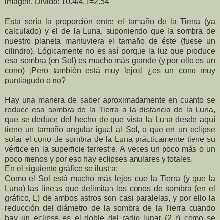
imagen. Divido: 10.4/4.1=2.54
Esta sería la proporción entre el tamaño de la Tierra (ya
calculado) y el de la Luna, suponiendo que la sombra de
nuestro planeta mantuviera el tamaño de éste (fuese un
cilindro). Lógicamente no es así porque la luz que produce
esa sombra (en Sol) es mucho más grande (y por ello es un
cono) ¡Pero también está muy lejos! ¿es un cono muy
puntiagudo o no?
Hay una manera de saber aproximadamente en cuanto se
reduce esa sombra de la Tierra a la distancia de la Luna,
que se deduce del hecho de que vista la Luna desde aquí
tiene un tamaño angular igual al Sol, o que en un eclipse
solar el cono de sombra de la Luna prácticamente tiene su
vértice en la superficie terrestre. A veces un poco más o un
poco menos y por eso hay eclipses anulares y totales.
En el siguiente gráfico se ilustra:
Como el Sol está mucho más lejos que la Tierra (y que la
Luna) las líneas que delimitan los conos de sombra (en el
gráfico, L) de ambos astros son casi paralelas, y por ello la
reducción del diámetro de la sombra de la Tierra cuando
hay un eclipse es el doble del radio lunar (2 r) como se