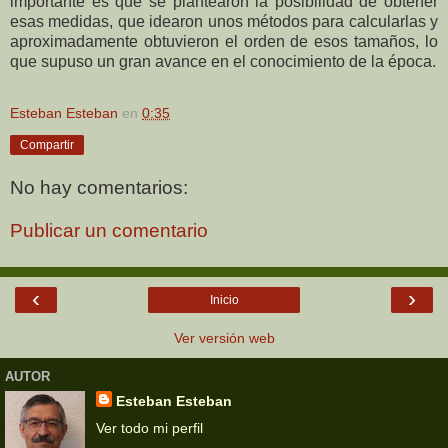
importante es que se plantearon la posibilidad de obtener
esas medidas, que idearon unos métodos para calcularlas y
aproximadamente obtuvieron el orden de esos tamaños, lo
que supuso un gran avance en el conocimiento de la época.
Esteban Esteban
en
0:35
Compartir
No hay comentarios:
Publicar un comentario
‹
›
Inicio
Ver versión web
AUTOR
Esteban Esteban
Ver todo mi perfil