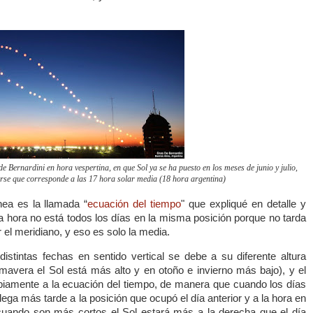
Bernardini en hora vespertina, en que Sol ya se ha puesto en los meses de junio y julio,
rse que corresponde a las 17 hora solar media (18 hora argentina)
ea es la llamada “
ecuación del tiempo
" que expliqué en detalle y
a hora no está todos los días en la misma posición porque no tarda
el meridiano, y eso es solo la media.
istintas fechas en sentido vertical se debe a su diferente altura
mavera el Sol está más alto y en otoño e invierno más bajo), y el
opiamente a la ecuación del tiempo, de manera que cuando los días
lega más tarde a la posición que ocupó el día anterior y a la hora en
cuando son más cortos el Sol estará más a la derecha que el día