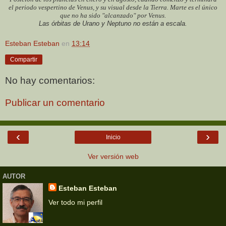
el periodo vespertino de Venus, y su visual desde la Tierra. Marte es el único
que no ha sido "alcanzado" por Venus.
Las órbitas de Urano y Neptuno no están a escala.
Esteban Esteban
en
13:14
Compartir
No hay comentarios:
Publicar un comentario
‹
›
Inicio
Ver versión web
AUTOR
Esteban Esteban
Ver todo mi perfil