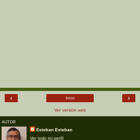
‹
›
Inicio
Ver versión web
AUTOR
Esteban Esteban
Ver todo mi perfil