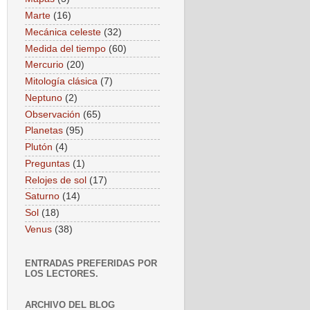
Marte
(16)
Mecánica celeste
(32)
Medida del tiempo
(60)
Mercurio
(20)
Mitología clásica
(7)
Neptuno
(2)
Observación
(65)
Planetas
(95)
Plutón
(4)
Preguntas
(1)
Relojes de sol
(17)
Saturno
(14)
Sol
(18)
Venus
(38)
ENTRADAS PREFERIDAS POR
LOS LECTORES.
ARCHIVO DEL BLOG