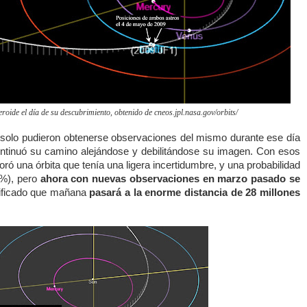
teroide el día de su descubrimiento, obtenido de cneos.jpl.nasa.gov/orbits/
solo pudieron obtenerse observaciones del mismo durante ese día
ontinuó su camino alejándose y debilitándose su imagen. Con esos
ró una órbita que tenía una ligera incertidumbre, y una probabilidad
6%), pero
ahora con nuevas observaciones en marzo pasado se
ificado que mañana
pasará a la enorme distancia de 28 millones