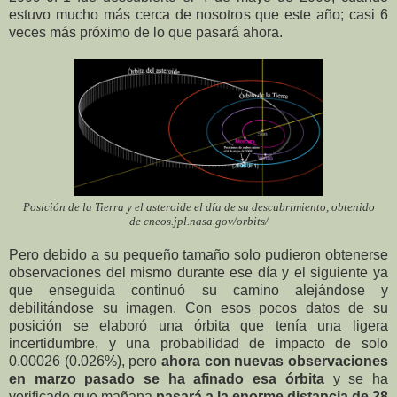
estuvo mucho más cerca de nosotros que este año; casi 6
veces más próximo de lo que pasará ahora.
Posición de la Tierra y el asteroide el día de su descubrimiento, obtenido
de cneos.jpl.nasa.gov/orbits/
Pero debido a su pequeño tamaño solo pudieron obtenerse
observaciones del mismo durante ese día y el siguiente ya
que enseguida continuó su camino alejándose y
debilitándose su imagen. Con esos pocos datos de su
posición se elaboró una órbita que tenía una ligera
incertidumbre, y una probabilidad de impacto de solo
0.00026 (0.026%), pero
ahora con nuevas observaciones
en marzo pasado se ha afinado esa órbita
y se ha
verificado que mañana
pasará a la enorme distancia de 28