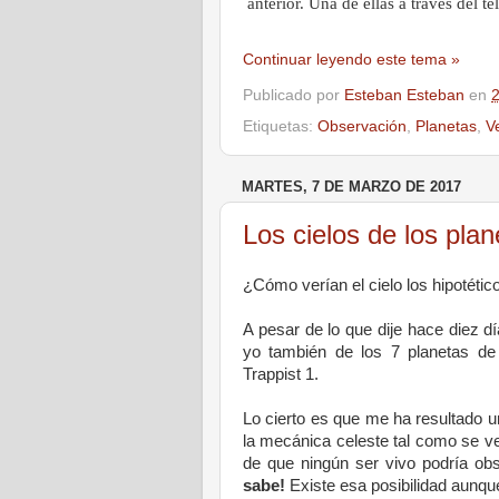
anterior. Una de ellas a través del te
Continuar leyendo este tema »
Publicado por
Esteban Esteban
en
Etiquetas:
Observación
,
Planetas
,
V
MARTES, 7 DE MARZO DE 2017
Los cielos de los pla
¿Cómo verían el cielo los hipotéti
A pesar de lo que dije hace diez dí
yo también de los 7 planetas d
Trappist 1.
Lo cierto es que me ha resultado u
la mecánica celeste tal como se ve
de que ningún ser vivo podría obs
sabe!
Existe esa posibilidad aunqu