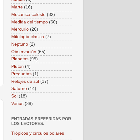
Marte
(16)
Mecánica celeste
(32)
Medida del tiempo
(60)
Mercurio
(20)
Mitología clásica
(7)
Neptuno
(2)
Observación
(65)
Planetas
(95)
Plutón
(4)
Preguntas
(1)
Relojes de sol
(17)
Saturno
(14)
Sol
(18)
Venus
(38)
ENTRADAS PREFERIDAS POR
LOS LECTORES.
Trópicos y círculos polares