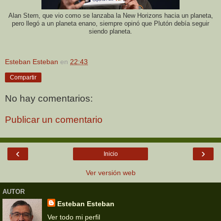
Alan Stern, que vio como se lanzaba la New Horizons hacia un planeta,
pero llegó a un planeta enano, siempre opinó que Plutón debía seguir
siendo planeta.
Esteban Esteban
en
22:43
Compartir
No hay comentarios:
Publicar un comentario
‹
›
Inicio
Ver versión web
AUTOR
Esteban Esteban
Ver todo mi perfil