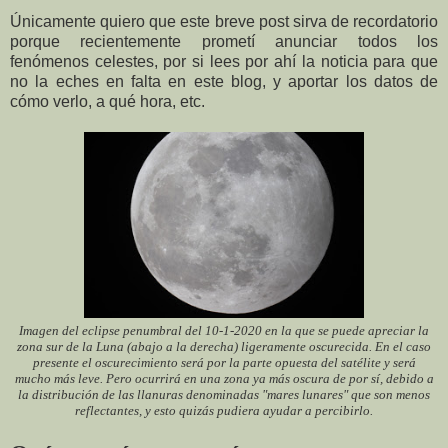
Únicamente quiero que este breve post sirva de recordatorio
porque recientemente prometí anunciar todos los
fenómenos celestes, por si lees por ahí la noticia para que
no la eches en falta en este blog, y aportar los datos de
cómo verlo, a qué hora, etc.
Imagen del eclipse penumbral del 10-1-2020 en la que se puede apreciar la
zona sur de la Luna (abajo a la derecha) ligeramente oscurecida. En el caso
presente el oscurecimiento será
por la parte opuesta del satélite y será
mucho más leve
. Pero ocurrirá en una zona ya más oscura de por sí, debido a
la distribución de las llanuras denominadas "mares lunares" que son menos
reflectantes, y esto quizás pudiera ayudar a percibirlo.