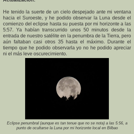
He tenido la suerte de un cielo despejado ante mi ventana
hacia el Suroeste, y he podido observar la Luna desde el
comienzo del eclipse hasta su puesta por mi horizonte a las
5:57. Ya habían transcurrido unos 50 minutos desde la
entrada de nuestro satélite en la penumbra de la Tierra, pero
aún faltaban casi otros 35 hasta el máximo. Durante el
tiempo que he podido observarla yo no he podido apreciar
ni el más leve oscurecimiento.
Eclipse penumbral (aunque es tan tenue que no se nota) a las 5:56, a
punto de ocultarse la Luna por mi horizonte local en Bilbao