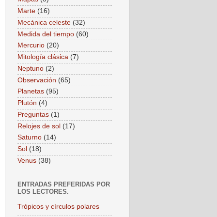
Marte
(16)
Mecánica celeste
(32)
Medida del tiempo
(60)
Mercurio
(20)
Mitología clásica
(7)
Neptuno
(2)
Observación
(65)
Planetas
(95)
Plutón
(4)
Preguntas
(1)
Relojes de sol
(17)
Saturno
(14)
Sol
(18)
Venus
(38)
ENTRADAS PREFERIDAS POR
LOS LECTORES.
Trópicos y círculos polares