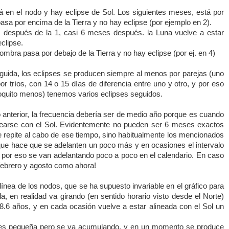
tá en el nodo y hay eclipse de Sol. Los siguientes meses, está por
 pasa por encima de
la Tierra
y no hay eclipse (por ejemplo en 2).
es después de la 1, casi 6 meses después.
la Luna
vuelve a estar
clipse.
 sombra pasa por debajo de
la Tierra
y no hay eclipse (por ej. en 4)
uida, los eclipses se producen siempre al menos por parejas (uno
r tríos, con 14 o 15 días de diferencia entre uno y otro, y por eso
quito menos) tenemos varios eclipses seguidos.
 anterior, la frecuencia debería ser de medio año porque es cuando
inearse con el Sol. Evidentemente no pueden ser 6 meses exactos
se repite al cabo de ese tiempo, sino habitualmente los mencionados
 que hace que se adelanten un poco más y en ocasiones el intervalo
 por eso se van adelantando poco a poco en el calendario. En caso
 febrero y agosto como ahora!
 línea de los nodos, que se ha supuesto invariable en el gráfico para
, en realidad va girando (en sentido horario visto desde el Norte)
.6 años, y en cada ocasión vuelve a estar alineada con el Sol un
a es pequeña pero se va acumulando, y en un momento se produce