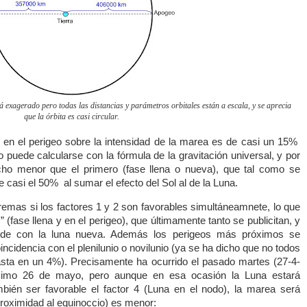
á exagerado pero todas las distancias y parámetros orbitales están a escala, y se aprecia
que la órbita es casi circular.
a en el perigeo sobre la intensidad de la marea es de casi un 15%
 puede calcularse con la fórmula de la gravitación universal, y por
ho menor que el primero (fase llena o nueva), que tal como se
de casi el 50% al sumar el efecto del Sol al de la Luna.
as si los factores 1 y 2 son favorables simultáneamnete, lo que
 (fase llena y en el perigeo), que últimamente tanto se publicitan, y
cide con la luna nueva. Además los perigeos más próximos se
idencia con el plenilunio o novilunio (ya se ha dicho que no todos
asta en un 4%). Precisamente ha ocurrido el pasado martes (27-4-
róximo 26 de mayo, pero aunque en esa ocasión la Luna estará
bién ser favorable el factor 4 (Luna en el nodo), la marea será
proximidad al equinoccio) es menor: