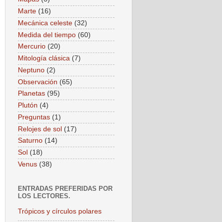
Marte
(16)
Mecánica celeste
(32)
Medida del tiempo
(60)
Mercurio
(20)
Mitología clásica
(7)
Neptuno
(2)
Observación
(65)
Planetas
(95)
Plutón
(4)
Preguntas
(1)
Relojes de sol
(17)
Saturno
(14)
Sol
(18)
Venus
(38)
ENTRADAS PREFERIDAS POR
LOS LECTORES.
Trópicos y círculos polares