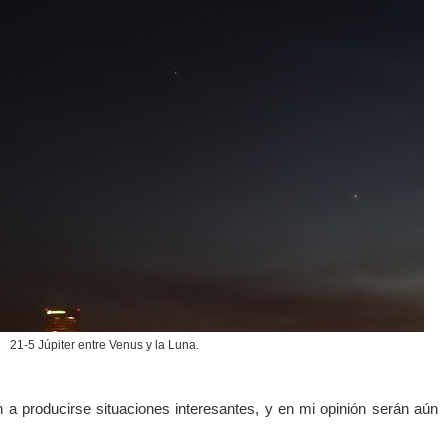
21-5 Júpiter entre Venus y la Luna.
n a producirse situaciones interesantes, y en mi opinión serán aún