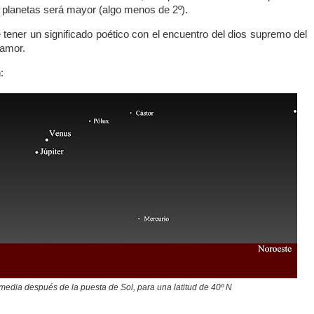
 planetas será mayor (algo menos de 2º).
 tener un significado poético con el encuentro del dios supremo del
 amor.
:
 media después de la puesta de Sol, para una latitud de 40º N