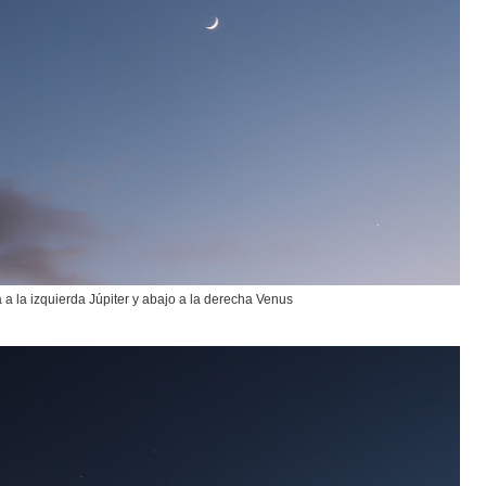
a a la izquierda Júpiter y abajo a la derecha Venus