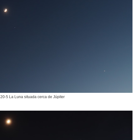
20-5 La Luna situada cerca de Júpiter