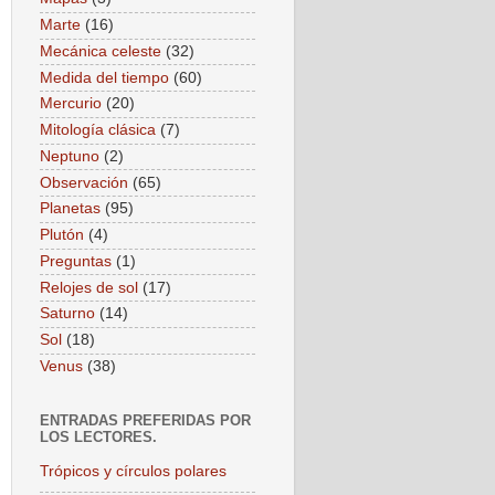
Marte
(16)
Mecánica celeste
(32)
Medida del tiempo
(60)
Mercurio
(20)
Mitología clásica
(7)
Neptuno
(2)
Observación
(65)
Planetas
(95)
Plutón
(4)
Preguntas
(1)
Relojes de sol
(17)
Saturno
(14)
Sol
(18)
Venus
(38)
ENTRADAS PREFERIDAS POR
LOS LECTORES.
Trópicos y círculos polares