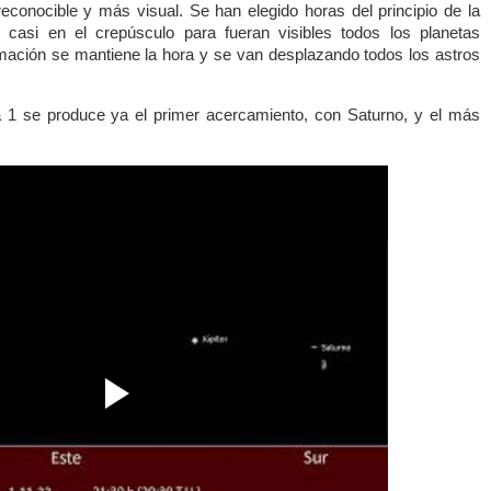
econocible y más visual. Se han elegido horas del principio de la
casi en el crepúsculo para fueran visibles todos los planetas
imación se mantiene la hora y se van desplazando todos los astros
ía 1 se produce ya el primer acercamiento, con Saturno, y el más