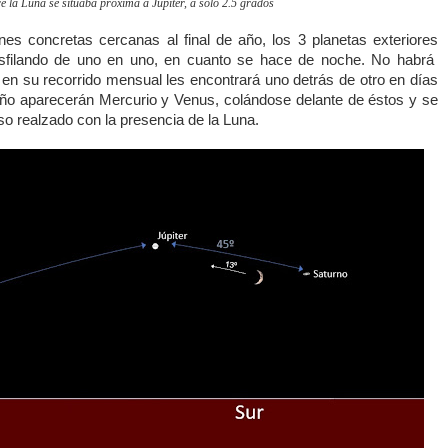
re la Luna se situaba próxima a Júpiter, a solo 2.5 grados
nes concretas cercanas al final de año, los 3 planetas exteriores
esfilando de uno en uno, en cuanto se hace de noche. No habrá
a en su recorrido mensual les encontrará uno detrás de otro en días
 año aparecerán Mercurio y Venus, colándose delante de éstos y se
so realzado con la presencia de la Luna.