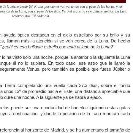
io de la noche desde 40º N. Las posiciones van variando con el paso de las horas, y las
 posición de la Luna, con el paso de los días. Pero el esquema se mantiene similar. La Luna
recorre unos 13º cada día.
n ayuda óptica destacan en el cielo estrellado por su brillo y su
es, llaman más la atención si se ven cerca de la Luna. De hecho
"
¿cuál es esa brillante estrella que está al lado de la Luna?
"
r lo ha visto solo una noche, porque la anterior o la siguiente la Luna
que él no lo supiera. En todo caso, ese astro que le llamó la
 seguramente Venus, pero también es posible que fuese Júpiter o
a Tierra completando una vuelta cada 27.3 días, sobre el fondo
ía unos 13º de promedio hacia el Este, una distancia apreciable que
lo dure una noche. A la siguiente ya se habrá alejado.
etas puede ser una oportunidad de hacerlo siguiendo estas guías
uyo a continuación, y donde la posición de la Luna marcará cada
referencia al horizonte de Madrid, y se ha aumentado el tamaño de