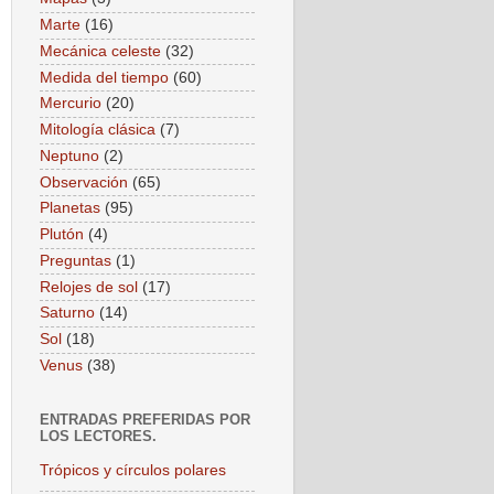
Marte
(16)
Mecánica celeste
(32)
Medida del tiempo
(60)
Mercurio
(20)
Mitología clásica
(7)
Neptuno
(2)
Observación
(65)
Planetas
(95)
Plutón
(4)
Preguntas
(1)
Relojes de sol
(17)
Saturno
(14)
Sol
(18)
Venus
(38)
ENTRADAS PREFERIDAS POR
LOS LECTORES.
Trópicos y círculos polares