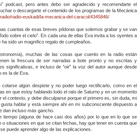
i" podcast, pero antes debo ser agradecido y recomendarte el
char o descargarte el contenido de los programas de la Mecánica
s/radio/radio-euskadi/la-mecanica-del-caracol/4345846/
nas cuantas de esas breves píldoras que solemos grabar y se van
Todo sobre el cielo”. En cada una de ellas Eva invita a los oyentes a
ue ha sido un magnífico regalo de cumpleaños.
stronomía), muchas de las cosas que cuento en la radio están
ienen la frescura de ser narradas a bote pronto y no escritas y
 significativas, e incluso de “oir” la voz del autor aunque desde
o es la de Eva.
 colarse algún despiste y no poder luego rectificarlo, como en el
oras en que estoy hablando todo el rato de Saturno y en un momento
 el contexto, y debe disculparse porque el primero es, sin duda, mi
 gusta hablar y está siempre ahí en mi subconsciente dispuesto a
le dan incluso más gancho.
 tiempo (alguna de hace casi dos años) por lo que en lo que se
n o situaciones en que se citan fechas, hay que tener en cuenta que
se puede aprender algo de las explicaciones.