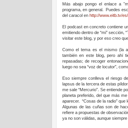
Más abajo pongo el enlace a "m
programa, en general.
Puedes escu
del caracol en
http://www.eitb.tv/e
El podcast en concreto contiene u
emitiendo dentro de “mi” sección, “
visitar este blog, y por eso creo q
Como el tema es el mismo (la a
también en este blog, pero ahí t
repasadas; de recoger entonaciones
luego no sea “voz de locutor”, com
Eso siempre conlleva el riesgo de
lapsus de la tercera de estas píld
me sale “Mercurio”. Se entiende por
planeta preferido, del que más me
aparecer.
“Cosas de la radio” que 
Algunas de las cuñas son de hace
refiere a propuestas de observació
ya no son válidas, aunque siempre 