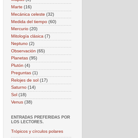
Marte
(16)
Mecánica celeste
(32)
Medida del tiempo
(60)
Mercurio
(20)
Mitología clásica
(7)
Neptuno
(2)
Observación
(65)
Planetas
(95)
Plutón
(4)
Preguntas
(1)
Relojes de sol
(17)
Saturno
(14)
Sol
(18)
Venus
(38)
ENTRADAS PREFERIDAS POR
LOS LECTORES.
Trópicos y círculos polares