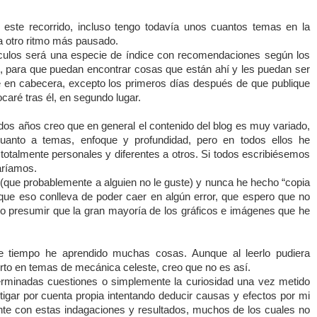
 este recorrido, incluso tengo todavía unos cuantos temas en la
a otro ritmo más pausado.
ículos será una especie de índice con recomendaciones según los
es, para que puedan encontrar cosas que están ahí y les puedan ser
e en cabecera, excepto los primeros días después de que publique
ocaré tras él, en segundo lugar.
dos años creo que en general el contenido del blog es muy variado,
uanto a temas, enfoque y profundidad, pero en todos ellos he
 totalmente personales y diferentes a otros. Si todos escribiésemos
aríamos.
o (que probablemente a alguien no le guste) y nunca he hecho “copia
que eso conlleva de poder caer en algún error, que espero que no
 presumir que la gran mayoría de los gráficos e imágenes que he
e tiempo he aprendido muchas cosas. Aunque al leerlo pudiera
rto en temas de mecánica celeste, creo que no es así.
erminadas cuestiones o simplemente la curiosidad una vez metido
igar por cuenta propia intentando deducir causas y efectos por mi
te con estas indagaciones y resultados, muchos de los cuales no