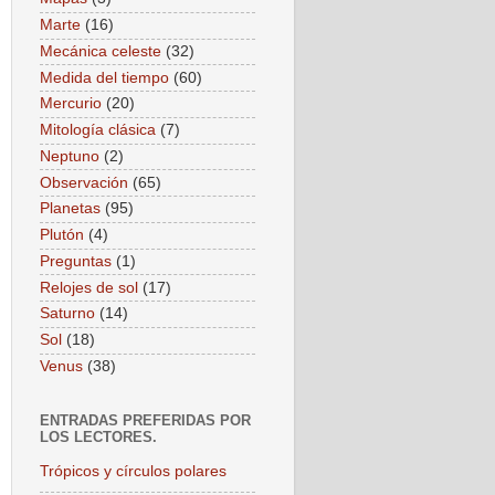
Marte
(16)
Mecánica celeste
(32)
Medida del tiempo
(60)
Mercurio
(20)
Mitología clásica
(7)
Neptuno
(2)
Observación
(65)
Planetas
(95)
Plutón
(4)
Preguntas
(1)
Relojes de sol
(17)
Saturno
(14)
Sol
(18)
Venus
(38)
ENTRADAS PREFERIDAS POR
LOS LECTORES.
Trópicos y círculos polares