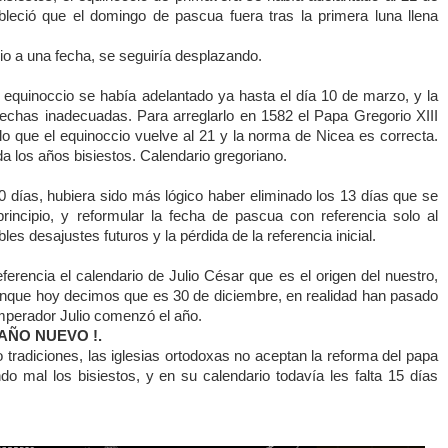
leció que el domingo de pascua fuera tras la primera luna llena
ccio a una fecha, se seguiría desplazando.
el equinoccio se había adelantado ya hasta el día 10 de marzo, y la
echas inadecuadas. Para arreglarlo en 1582 el Papa Gregorio XIII
 lo que el equinoccio vuelve al 21 y la norma de Nicea es correcta.
los años bisiestos. Calendario gregoriano.
0 días, hubiera sido más lógico haber eliminado los 13 días que se
incipio, y reformular la fecha de pascua con referencia solo al
les desajustes futuros y la pérdida de la referencia inicial.
erencia el calendario de Julio César que es el origen del nuestro,
unque hoy decimos que es 30 de diciembre, en realidad han pasado
mperador Julio comenzó el año.
 AÑO NUEVO !.
tradiciones, las iglesias ortodoxas no aceptan la reforma del papa
do mal los bisiestos, y en su calendario todavía les falta 15 días