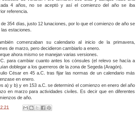
cada 4 años, no se aceptó y así el comienzo del año se iba
ior referencia.
e 354 días, justo 12 lunaciones, por lo que el comienzo de año se
 las estaciones.
mbién comenzaban su calendario al inicio de la primavera,
es de marzo, pero decidieron cambiarlo a enero.
 porque ahora mismo se manejan varias versiones.
.C. para cambiar cuanto antes los cónsules (el relevo se hacía a
uían doblegar a los guerreros de la zona de Segeda (Aragón).
Julio César en
45 a
.C. tras fijar las normas de un calendario más
menzase en enero.
es a) y b) y en 153 a.C. se determinó el comienzo en enero del año
nzo en marzo para actividades civiles. Es decir que en diferentes
mienzos de año.
12:21