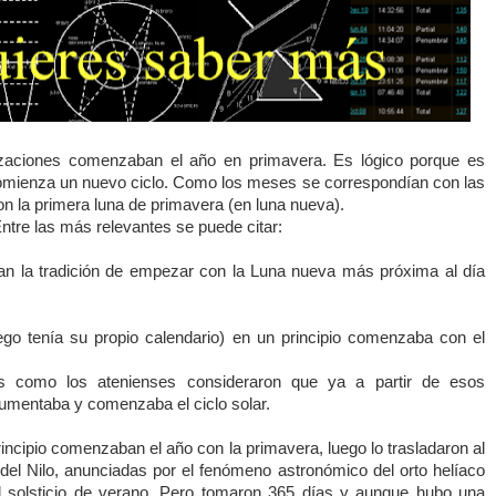
lizaciones comenzaban el año en primavera. Es lógico porque es
comienza un nuevo ciclo. Como los meses se correspondían con las
on la primera luna de primavera (en luna nueva).
tre las más relevantes se puede citar:
an la tradición de empezar con
la Luna
nueva más próxima al día
go tenía su propio calendario) en un principio comenzaba con el
os como los atenienses consideraron que ya a partir de esos
umentaba y comenzaba el ciclo solar.
incipio comenzaban el año con la primavera, luego lo trasladaron al
el Nilo, anunciadas por el fenómeno astronómico del orto helíaco
el solsticio de verano. Pero tomaron 365 días y aunque hubo una