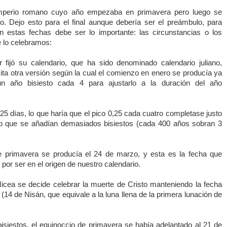
 imperio romano cuyo año empezaba en primavera pero luego se
o. Dejo esto para el final aunque debería ser el preámbulo, para
n estas fechas debe ser lo importante: las circunstancias o los
e lo celebramos:
r fijó su calendario, que ha sido denominado calendario juliano,
ita otra versión según la cual el comienzo en enero se producía ya
 un año bisiesto cada 4 para ajustarlo a la duración del año
25 días, lo que haría que el pico 0,25 cada cuatro completase justo
 lo que se añadían demasiados bisiestos (cada 400 años sobran 3
 primavera se producía el 24 de marzo, y esta es la fecha que
or ser en el origen de nuestro calendario.
Nicea se decide celebrar la muerte de Cristo manteniendo la fecha
 (14 de Nisán, que equivale a la luna llena de la primera lunación de
 bisiestos, el equinoccio de primavera se había adelantado al 21 de