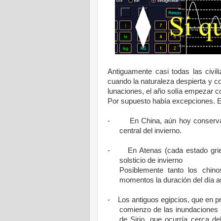
Antiguamente casi todas las civi
cuando la naturaleza despierta y 
lunaciones, el año solía empezar c
Por supuesto había excepciones. En
-
En China, aún hoy conserv
central del invierno.
-
En Atenas (cada estado grie
solsticio de invierno
Posiblemente tanto los chin
momentos la duración del día a
-
Los antiguos egipcios, que en pr
comienzo de las inundaciones d
de Sirio, que ocurría cerca d