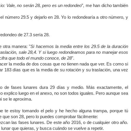
io: Vale, no serán 28, pero es un redondeo
”, me han dicho también
l número 29.5 y dejarlo en 28. Yo lo redondearía a otro número, y
 redondeo de 27.3 sería 28.
de otra manera: "
Si hacemos la media entre los 29.5 de la duración
 traslación, sale 28,4. Y si luego redondeamos para no manejar esos
cifra que todo el mundo conoce, de 28
".
cer la media de dos cosas que no tienen nada que ver. Es como si
ar 183 días que es la media de su rotación y su traslación, una vez
lo de fases lunares dura 29 días y medio. Más exactamente, el
 explico luego en el anexo, no son todos iguales. Pero aunque sea
ni se le aproxima.
e te estoy tomando el pelo y he hecho alguna trampa, porque tú
e que son 28, pero lo puedes comprobar fácilmente:
ezcan las fases lunares
.
De
este año 2016, o de cualquier otro año.
e lunar que quieras, y busca cuándo se vuelve a repetir.