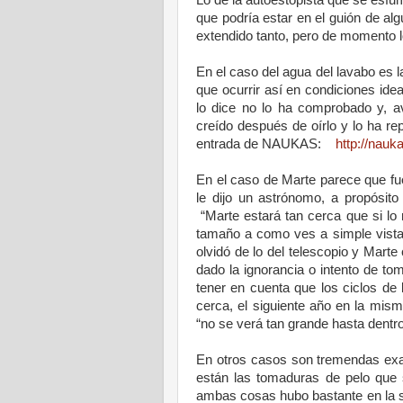
que podría estar en el guión de al
extendido tanto, pero de momento 
En el caso del agua del lavabo es l
que ocurrir así en condiciones id
lo dice no lo ha comprobado y, av
creído después de oírlo y lo ha re
entrada de NAUKAS:
http://nauk
En el caso de Marte parece que fue
le dijo un astrónomo, a propósito
“Marte estará tan cerca que si lo
tamaño a como ves a simple vis
olvidó de lo del telescopio y Mart
dado la ignorancia o intento de to
tener en cuenta que los ciclos de
cerca, el siguiente año en la mis
“no se verá tan grande hasta dentr
En otros casos son tremendas exag
están las tomaduras de pelo que 
ambas cosas hubo bastante en la 