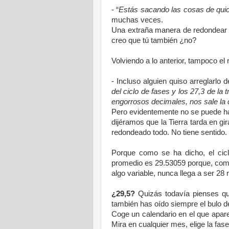
- “
Estás sacando las cosas de quic
muchas veces.
Una extraña manera de redondear e
creo que tú también ¿no?
Volviendo a lo anterior, tampoco el
- Incluso alguien quiso arreglarlo 
del ciclo de fases y los 27,3 de la
engorrosos decimales, nos sale la 
Pero evidentemente no se puede ha
dijéramos que
la Tierra
tarda en gir
redondeado todo. No tiene sentido.
Porque como se ha dicho, el cic
promedio es 29.53059 porque, como
algo variable, nunca llega a ser 28 
¿29,5?
Quizás todavía pienses qu
también has oído siempre el bulo d
Coge un calendario en el que apar
Mira en cualquier mes, elige la fas