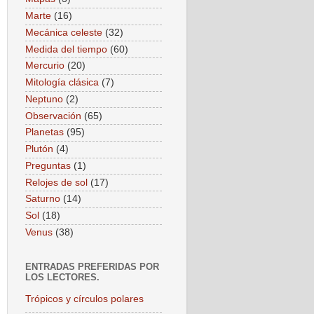
Marte
(16)
Mecánica celeste
(32)
Medida del tiempo
(60)
Mercurio
(20)
Mitología clásica
(7)
Neptuno
(2)
Observación
(65)
Planetas
(95)
Plutón
(4)
Preguntas
(1)
Relojes de sol
(17)
Saturno
(14)
Sol
(18)
Venus
(38)
ENTRADAS PREFERIDAS POR
LOS LECTORES.
Trópicos y círculos polares