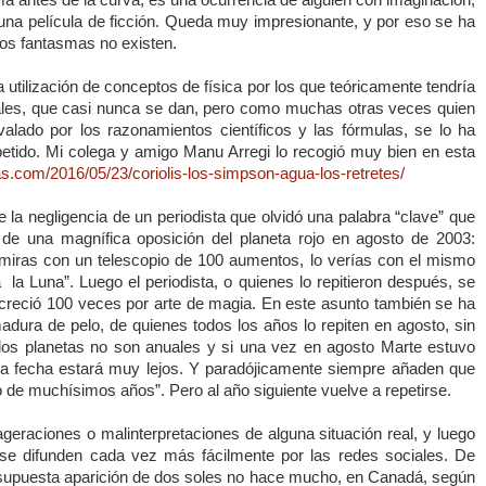
guna película de ficción. Queda muy impresionante, y por eso se ha
los fantasmas no existen.
a utilización de conceptos de física por los que teóricamente tendría
eales, que casi nunca se dan, pero como muchas otras veces quien
alado por los razonamientos científicos y las fórmulas, se lo ha
petido. Mi colega y amigo Manu Arregi lo recogió muy bien en esta
as.com/2016/05/23/coriolis-los-simpson-agua-los-retretes/
 la negligencia de un periodista que olvidó una palabra “clave” que
 de una magnífica oposición del planeta rojo en agosto de 2003:
 miras con un telescopio de 100 aumentos, lo verías con el mismo
ta
la Luna
”. Luego el periodista, o quienes lo repitieron después, se
e creció 100 veces por arte de magia. En este asunto también se ha
madura de pelo, de quienes todos los años lo repiten en agosto, sin
 los planetas no son anuales y si una vez en agosto Marte estuvo
ma fecha estará muy lejos. Y paradójicamente siempre añaden que
o de muchísimos años”. Pero al año siguiente vuelve a repetirse.
eraciones o malinterpretaciones de alguna situación real, y luego
se difunden cada vez más fácilmente por las redes sociales. De
supuesta aparición de dos soles no hace mucho, en Canadá, según