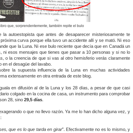
libro que, sorprendentemente, también repite el bulo
de la autoestopista que antes de desaparecer misteriosamente te
 próxima curva porque ella tuvo un accidente allí y se mató. Ni eso
rande que
la Luna.
Ni
ese bulo reciente que decía que en Canadá un
s, ni esos mensajes que tienes que pasar a 10 personas y si no lo
s, o la creencia de que si vas al otro hemisferio verás claramente
io en el desagüe del lavabo.
obre la supuesta influencia de
la Luna
en muchas actividades
 tema extensamente en otra entrada de este blog.
guala en difusión al de
la Luna
y los 28 días, a pesar de que casi
dario colgado en la cocina de casa, un instrumento para comprobar
 son 28, sino
29,5 días
.
exagerando o que no llevo razón. Ya me lo han dicho alguna vez, y
:
ses, que es lo que tarda en girar
”. Efectivamente no es lo mismo, y