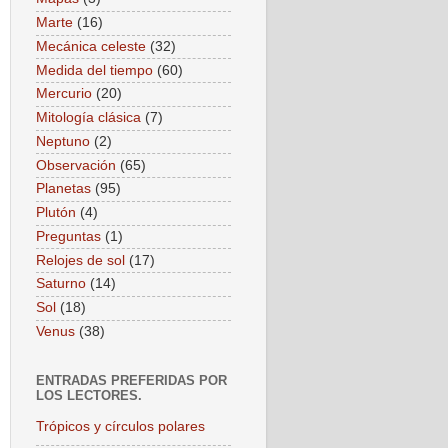
Marte
(16)
Mecánica celeste
(32)
Medida del tiempo
(60)
Mercurio
(20)
Mitología clásica
(7)
Neptuno
(2)
Observación
(65)
Planetas
(95)
Plutón
(4)
Preguntas
(1)
Relojes de sol
(17)
Saturno
(14)
Sol
(18)
Venus
(38)
ENTRADAS PREFERIDAS POR
LOS LECTORES.
Trópicos y círculos polares