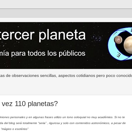
as de observaciones sencillas, aspectos cotidianos pero poco conocido
 vez 110 planetas?
opiniones personales y en algunas frases utilizo un tono coloquial no muy académico. Si no te
da del blog será totalmente “seria” , rigurosa y solo con contenidos astronómicos, a pesar de
 “mágico o esotérico”