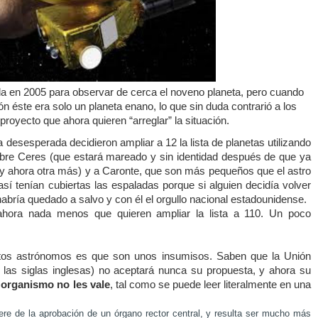
a en 2005 para observar de cerca el noveno planeta, pero cuando
ón éste era solo un planeta enano, lo que sin duda contrarió a los
proyecto que ahora quieren “arreglar” la situación.
a desesperada decidieron ampliar a 12 la lista de planetas utilizando
bre Ceres (que estará mareado y sin identidad después de que ya
y ahora otra más) y a Caronte, que son más pequeños que el astro
así tenían cubiertas las espaladas porque si alguien decidía volver
 habría quedado a salvo y con él el orgullo nacional estadounidense.
ahora nada menos que quieren ampliar la lista a 110. Un poco
stos astrónomos es que son unos insumisos. Saben que
la Unión
 las siglas inglesas) no aceptará nunca su propuesta, y ahora su
 organismo no les vale
, tal como se puede leer literalmente en una
ere de la aprobación de un órgano rector central, y resulta ser mucho más