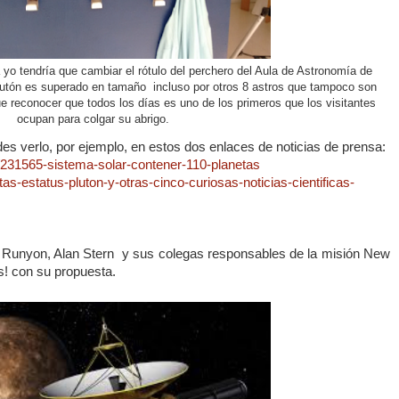
yo tendría que cambiar el rótulo del perchero del Aula de Astronomía de
lutón es superado en tamaño incluso por otros 8 astros que tampoco son
ue reconocer que todos los días es uno de los primeros que los visitantes
ocupan para colgar su abrigo.
es verlo, por ejemplo, en estos dos enlaces de noticias de prensa:
ad/231565-sistema-solar-contener-110-planetas
tas-estatus-pluton-y-otras-cinco-curiosas-noticias-cientificas-
y Runyon, Alan Stern y sus colegas responsables de la misión New
s! con su propuesta.