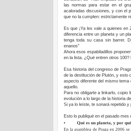
las normas para estar en el gr
acaloradas discusiones, y con el 
que no la cumplen: estrictamente ni
Es que ¡Ya les vale a quienes en 2
diferencia entre un planeta y un p
tenga toda su casa sin barrer. D
enanos”
Ahora esos espabiladillos proponen
en la lista. ¿Qué entren otros 100? 
Esa historia del congreso de Prag
de la destitución de Plutón, y esto 
aspecto diferente del mismo tema 
aquello.
Para no obligarte a linkarlo, copio l
evolución a lo largo de la historia 
Si ya lo leíste, te sonará repetido
Esto lo publiqué en el pasado mes 
• Qué es un planeta, y por qué P
En la asamblea de Praga en 2006 se 