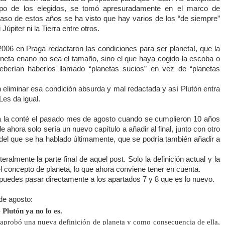
upo de los elegidos, se tomó apresuradamente en el marco de
paso de estos años se ha visto que hay varios de los “de siempre”
 Júpiter ni
la Tierra
entre otros.
006 en Praga redactaron las condiciones para ser planeta!, que la
laneta enano no sea el tamaño, sino el que haya cogido la escoba o
eberían haberlos llamado “planetas sucios” en vez de “planetas
 eliminar esa condición absurda y mal redactada y así Plutón entra
Les da igual.
a la conté el pasado mes de agosto cuando se cumplieron 10 años
de ahora solo sería un nuevo capítulo a añadir al final, junto con otro
del que se ha hablado últimamente, que se podría también añadir a
iteralmente la parte final de aquel post. Solo la definición actual y la
del concepto de planeta, lo que ahora conviene tener en cuenta.
 y puedes pasar directamente a los apartados 7 y 8 que es lo nuevo.
de agosto:
lutón ya no lo es.
aprobó una nueva definición de planeta y como consecuencia de ella,