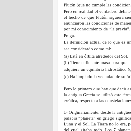
Plutón (que no cumple las condicione
Pero en realidad el verdadero debate 
el hecho de que Plutón siguiera si
enunciaron las condiciones de maner
por mi conocimiento de “la previa”,
Praga.
La definición actual de lo que es u
sea considerado como tal:
(a) Está en órbita alrededor del Sol.
(b) Tiene suficiente masa para que 
adquiera un equilibrio hidrostático (
(c) Ha limpiado la vecindad de su ór
Pero lo primero que hay que decir es
la antigua Grecia se utilizó este té
errática, respecto a las constelacione
1-
Originariamente, desde la antigüe
palabra “planeta” en griego significa
Luna
y el Sol.
La Tierra
no lo era, 
del cual giraba todo. Los 7 planet