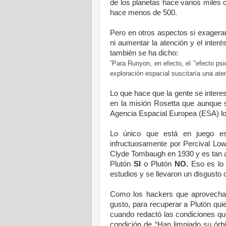
de los planetas hace varios miles 
hace menos de 500.
Pero en otros aspectos si exageran. 
ni aumentar la atención y el inter
también se ha dicho:
”Para Runyon, en efecto, el "efecto psi
exploración espacial suscitaría una ate
Lo que hace que la gente se inter
en la misión Rosetta que aunque 
Agencia
Espacial
Europea (ESA) lo
Lo único que está en juego es
infructuosamente por Percival Low
Clyde Tombaugh en 1930 y es tan a
Plutón
SI
o Plutón
NO.
Eso es lo 
estudios y se llevaron un disgust
Como los hackers que aprovechan 
gusto, para recuperar a Plutón qu
cuando redactó las condiciones qu
condición de “Han limpiado su órb