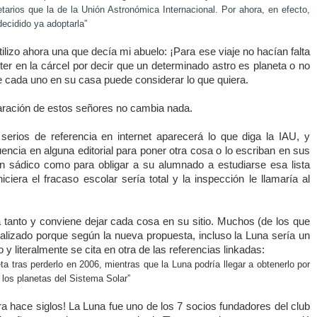
netarios que la de
la Unión Astronómica
Internacional. Por ahora, en efecto,
decidido ya adoptarla”
ilizo ahora una que decía mi abuelo: ¡Para ese viaje no hacían falta
eter en la cárcel por decir que un determinado astro es planeta o no
re cada uno en su casa puede considerar lo que quiera.
claración de estos señores no cambia nada.
s serios de referencia en internet aparecerá lo que diga
la IAU
, y
encia en alguna editorial para poner otra cosa o lo escriban en sus
n sádico como para obligar a su alumnado a estudiarse esa lista
ciera el fracaso escolar sería total y la inspección le llamaría al
tanto y conviene dejar cada cosa en su sitio. Muchos (de los que
alizado porque según la nueva propuesta, incluso
la Luna
sería un
y literalmente se cita en otra de las referencias linkadas:
eta tras perderlo en 2006, mientras que
la Luna
podría llegar a obtenerlo por
 los planetas del Sistema Solar”
ra hace siglos!
La Luna
fue uno de los 7 socios fundadores del club