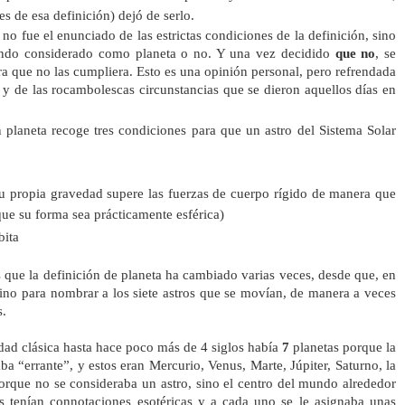
s de esa definición) dejó de serlo.
no fue el enunciado de las estrictas condiciones de la definición, sino
endo considerado como planeta o no. Y una vez decidido
que no
, se
a que no las cumpliera. Esto es una opinión personal, pero refrendada
 y de las rocambolescas circunstancias que se dieron aquellos días en
n planeta recoge tres condiciones para que un astro del Sistema Solar
su propia gravedad supere las fuerzas de cuerpo rígido de manera que
que su forma sea prácticamente esférica)
bita
 que la definición de planeta ha cambiado varias veces, desde que, en
rmino para nombrar a los siete astros que se movían, de manera a veces
s.
dad clásica hasta hace poco más de 4 siglos había
7
planetas porque la
ba “errante”, y estos eran Mercurio, Venus, Marte, Júpiter, Saturno,
la
porque no se consideraba un astro, sino el centro del mundo alrededor
as tenían connotaciones esotéricas y a cada uno se le asignaba unas