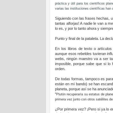
práctica y útil para los científicos pla
varias las instituciones científicas han 
Siguiendo con las frases hechas, ut
tantas alforjas! A nadie le van a m
lo es, y por lo tanto ahora y siemp
Punto y final de la pataleta. La de
En los libros de texto o artículo
aunque esos rebeldes tuvieran influ
webs, ningún maestro va a ser ta
imposible, porque sabe que si lo hi
orden.
De todas formas, tampoco es para 
están en mi bando) se han escand
planeta, porque así se ha anunciado 
“
Plutón recuperaría su estatus de plan
primera vez junto con otros satélites de
¿Por primera vez? ¡Pero si ya lo e