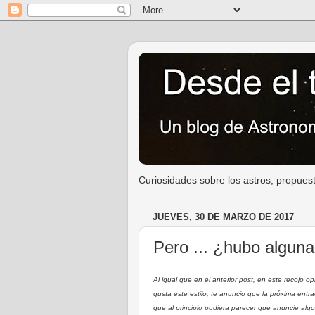
Curiosidades sobre los astros, propuest
JUEVES, 30 DE MARZO DE 2017
Pero ... ¿hubo alguna
Al igual que en el anterior post, en este recojo 
gusta este estilo, te anuncio que la próxima entra
que al principio pudiera parecer que anuncie algo