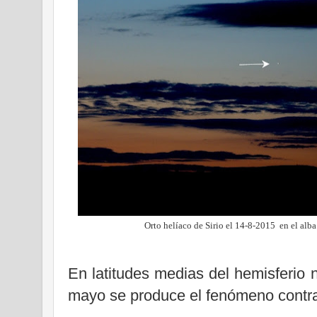
Orto helíaco de Sirio el 14-8-2015
en el alb
En latitudes medias del hemisferio 
mayo
se produce
el fenómeno contra