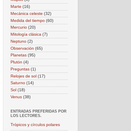
Marte
(16)
Mecánica celeste
(32)
Medida del tiempo
(60)
Mercurio
(20)
Mitología clásica
(7)
Neptuno
(2)
Observación
(65)
Planetas
(95)
Plutón
(4)
Preguntas
(1)
Relojes de sol
(17)
Saturno
(14)
Sol
(18)
Venus
(38)
ENTRADAS PREFERIDAS POR
LOS LECTORES.
Trópicos y círculos polares