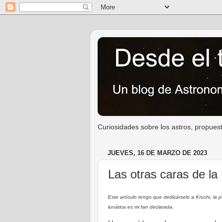
Curiosidades sobre los astros, propuest
JUEVES, 16 DE MARZO DE 2023
Las otras caras de la
Este artículo tengo que dedicárselo a Kruchi, l
lunática es mi fan declarada.